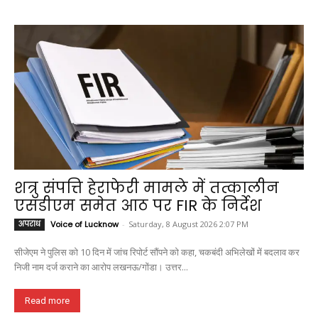
शत्रु संपत्ति हेराफेरी मामले में तत्कालीन
एसडीएम समेत आठ पर FIR के निर्देश
अपराध
Voice of Lucknow
-
Saturday, 8 August 2026 2:07 PM
सीजेएम ने पुलिस को 10 दिन में जांच रिपोर्ट सौंपने को कहा, चकबंदी अभिलेखों में बदलाव कर
निजी नाम दर्ज कराने का आरोप लखनऊ/गोंडा। उत्तर...
Read more