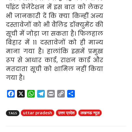
पॉइंट प्रेजेंटेशन में इस बात को लेकर
भी जानकारी दें कि क्या किन्हीं अन्य
दस्तावेजों को भी वैलिड डॉक्युमेंट की
सूची में जोड़ा जा सकता है। फिलहाल
बिहार में 11 दस्तावेजों को ही मान्य
माना गया है। हालांकि इसमें प्रमुख
रूप से आधार कार्ड, राशन कार्ड और
मतदाता सूची को शामिल नहीं किया
गया है।
F
X
W
T
P
C
S
a
h
e
r
o
h
c
a
l
i
p
a
uttar pradesh
उत्तर प्रदेश
लखनऊ न्यूज़
TAGS
e
t
e
n
y
r
b
s
g
t
L
e
o
A
r
i