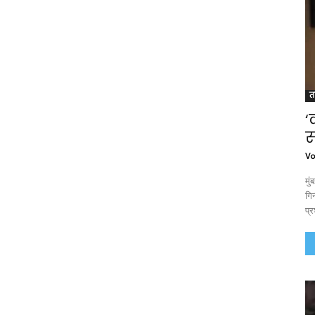
त
‘
स
Vo
मु
गिन
प्