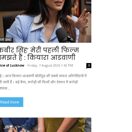
ाजा खबर
कबीर सिंह’ मेरी पहली फिल्म
मझते हैं : कियारा आडवाणी
ice of Lucknow
-
Friday, 7 August 2026 1:42 PM
0
ंबई। आज कियारा आडवाणी बॉलीवुड की सबसे सफल अभिनेत्रियों में
ी जाती हैं। बड़े बैनर, करोड़ों की फिल्में और देशभर में करोड़ों
रशंसक...
Read more