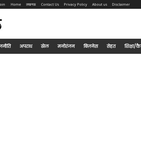
Join
Home
लखनऊ
Contact Us
Privacy Policy
About us
Disclaimer
जनीति
अपराध
खेल
मनोरंजन
बिज़नेस
सेहत
शिक्षा/क