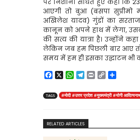
पर निशाना साधते हुए कहा कि 2
आएगी तो बुआ (बसपा सुप्रीमो म
अखिलेश यादव) गुंडों का सरताज 
कानून को अपने हाथ में लेगा, उसक
की सत्य की यात्रा है। उन्होंने क
लेकिन जब हम पिछली बार आए तो 
समय में हम ही इसका उद्घाटन भी कर
F
X
W
T
P
C
S
a
h
e
r
o
h
c
a
l
i
p
a
#मोदी #उत्तर प्रदेश #मुख्यमंत्री #योगी आदित्यना
TAGS
e
t
e
n
y
r
b
s
g
t
L
e
o
A
r
i
o
p
a
n
RELATED ARTICLES
k
p
m
k