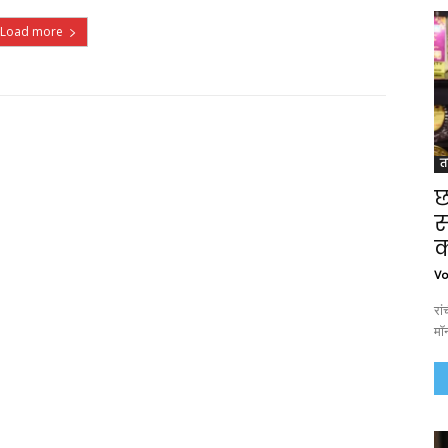
Load more
त
छ
स
क
Vo
रा
मॉन