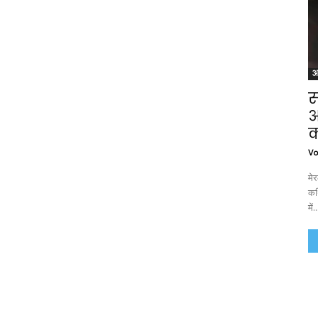
अ
स
आ
क
Vo
मे
कथ
में..