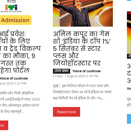
ई प्रवेश:
अनिल कपूर का गेम
थियों के लिए
शो ‘इंडिया के टॉप 1%’
न व ट्रेड विकल्प
5 सितंबर से स्टार
 का मौका, 9
प्लस और
त
 अगस्त तक
जियोहॉटस्टार पर
अ
हेगा पोर्टल
ताजा खबर
Voice of Lucknow
-
ट
Friday, 7 August 2026 3:18 PM
Voice of Lucknow
-
औ
gust 2026 3:22 PM
मुंबई। इस फेस्टिव सीज़न में स्टार प्लस और
Vo
जियोहॉटस्टार लेकर आ रहे हैं इंडिया का सबसे
कीय और निजी औद्योगिक
बड़ा फैमिली गेम शो इंडिया के टॉप 1%,...
मुं
्थानों (आईटीआई) में सत्र 2026-
इंड
 के लिए ऑनलाइन आवेदन करने
 के लिए महत्वपूर्ण...
Read more
re