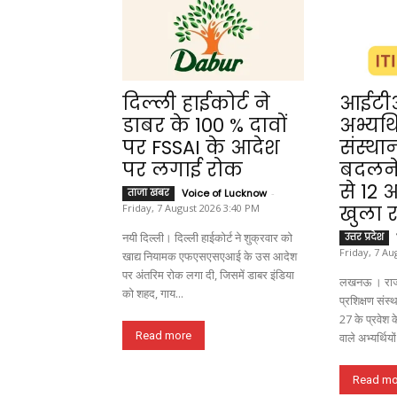
दिल्ली हाईकोर्ट ने
आईटीआ
डाबर के 100 % दावों
अभ्यर्
पर FSSAI के आदेश
संस्था
पर लगाई रोक
बदलने
से 12
ताजा खबर
Voice of Lucknow
-
Friday, 7 August 2026 3:40 PM
खुला र
नयी दिल्ली। दिल्ली हाईकोर्ट ने शुक्रवार को
उत्तर प्रदेश
Friday, 7 Au
खाद्य नियामक एफएसएसएआई के उस आदेश
पर अंतरिम रोक लगा दी, जिसमें डाबर इंडिया
लखनऊ । राज
को शहद, गाय...
प्रशिक्षण संस
27 के प्रवेश
Read more
वाले अभ्यर्थियों
Read mo