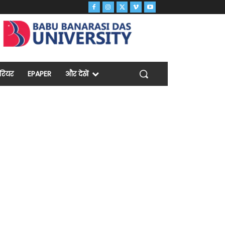
ैरियर
EPAPER
और देखें