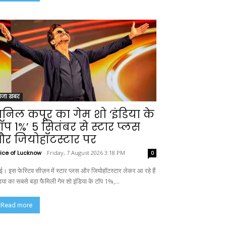
ाजा खबर
निल कपूर का गेम शो ‘इंडिया के
ॉप 1%’ 5 सितंबर से स्टार प्लस
र जियोहॉटस्टार पर
ice of Lucknow
-
Friday, 7 August 2026 3:18 PM
0
बई। इस फेस्टिव सीज़न में स्टार प्लस और जियोहॉटस्टार लेकर आ रहे हैं
िया का सबसे बड़ा फैमिली गेम शो इंडिया के टॉप 1%,...
Read more