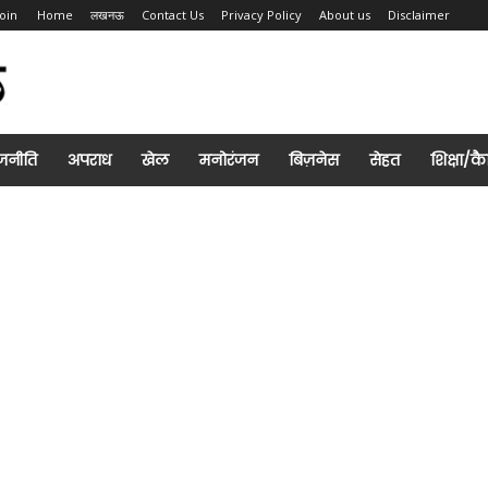
Join
Home
लखनऊ
Contact Us
Privacy Policy
About us
Disclaimer
जनीति
अपराध
खेल
मनोरंजन
बिज़नेस
सेहत
शिक्षा/क