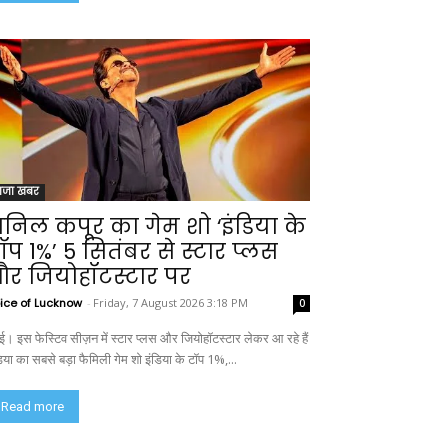
ाजा खबर
निल कपूर का गेम शो ‘इंडिया के
ॉप 1%’ 5 सितंबर से स्टार प्लस
र जियोहॉटस्टार पर
ice of Lucknow
-
Friday, 7 August 2026 3:18 PM
0
बई। इस फेस्टिव सीज़न में स्टार प्लस और जियोहॉटस्टार लेकर आ रहे हैं
िया का सबसे बड़ा फैमिली गेम शो इंडिया के टॉप 1%,...
Read more