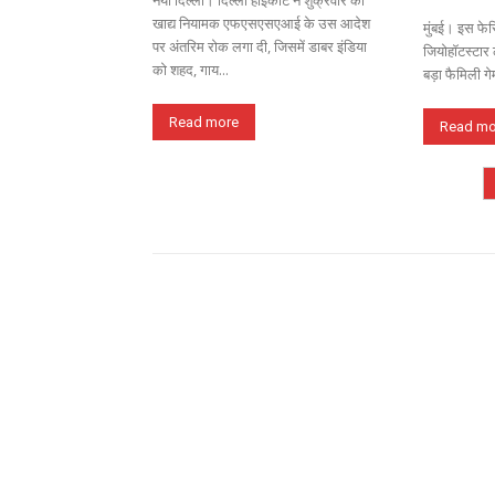
नयी दिल्ली। दिल्ली हाईकोर्ट ने शुक्रवार को
खाद्य नियामक एफएसएसएआई के उस आदेश
मुंबई। इस फेस
पर अंतरिम रोक लगा दी, जिसमें डाबर इंडिया
जियोहॉटस्टार 
को शहद, गाय...
बड़ा फैमिली गे
Read more
Read mo