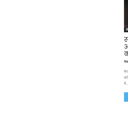
अ
स
आ
क
Vo
मे
कथ
में..