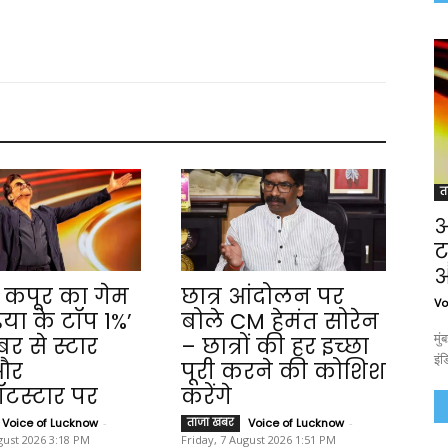
त
अ
ट
औ
कपूर का गेम
छात्र आंदोलन पर
Vo
डिया के टॉप 1%’
बोले CM हेमंत सोरेन
मुं
बर से स्टार
– छात्रों की हर इच्छा
इंड
और
पूरी करने की कोशिश
ॉटस्टार पर
करेंगे
Voice of Lucknow
-
ताजा खबर
Voice of Lucknow
-
gust 2026 3:18 PM
Friday, 7 August 2026 1:51 PM