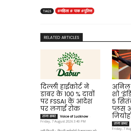
c
a
l
i
p
a
#महिला # पाक #पुलिस
TAGS
e
t
e
n
y
r
b
s
g
t
L
e
o
A
r
i
o
p
a
n
RELATED ARTICLES
k
p
m
k
दिल्ली हाईकोर्ट ने
अनिल 
डाबर के 100 % दावों
शो ‘इं
पर FSSAI के आदेश
5 सितं
पर लगाई रोक
प्लस 
जियोह
ताजा खबर
Voice of Lucknow
-
Friday, 7 August 2026 3:40 PM
ताजा खबर
Friday, 7 Au