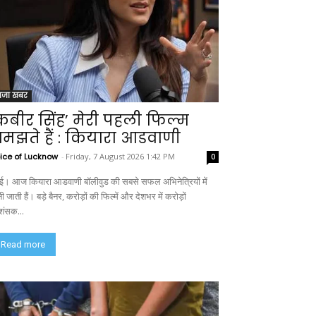
ाजा खबर
कबीर सिंह’ मेरी पहली फिल्म
मझते हैं : कियारा आडवाणी
ice of Lucknow
-
Friday, 7 August 2026 1:42 PM
0
ंबई। आज कियारा आडवाणी बॉलीवुड की सबसे सफल अभिनेत्रियों में
ी जाती हैं। बड़े बैनर, करोड़ों की फिल्में और देशभर में करोड़ों
रशंसक...
Read more