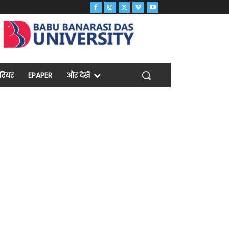
ैरियर
EPAPER
और देखें