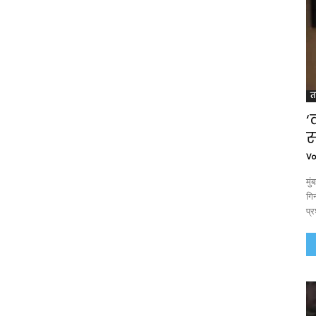
त
‘
स
Vo
मु
गिन
प्