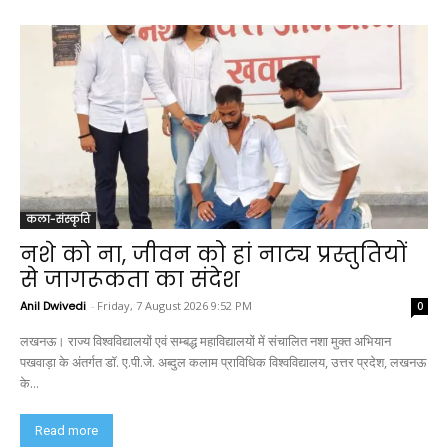
कला-संस्कृति
नशे को ना, जीवन को हां नाट्य प्रस्तुतियों
से जागरूकता का संदेश
Anil Dwivedi
-
Friday, 7 August 2026 9:52 PM
0
लखनऊ। राज्य विश्वविद्यालयों एवं सम्बद्ध महाविद्यालयों में संचालित नशा मुक्त अभियान
पखवाड़ा के अंतर्गत डॉ. ए.पी.जे. अब्दुल कलाम प्राविधिक विश्वविद्यालय, उत्तर प्रदेश, लखनऊ
के...
Read more