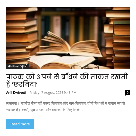
कला-संस्कृति
पाठक को अपने से बाँधने की ताकत रखती
हैं ‘छरबिंदा’
Anil Dwivedi
-
Friday, 7 August 2026 9:48 PM
0
लखनऊ। नवनीत नीरव की पकड़ फिक्शन और नॉन-फिक्शन, दोनों विधाओं में समान रूप से
सशक्त है। बच्चों, युवा पाठकों और वयस्कों के लिए लिखी...
Read more