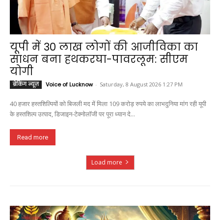
यूपी में 30 लाख लोगों की आजीविका का
साधन बना हथकरघा-पावरलूम: सीएम
योगी
ब्रेकिंग न्यूज़
Voice of Lucknow
-
Saturday, 8 August 2026 1:27 PM
40 हजार हस्तशिल्पियों को बिजली मद में मिला 109 करोड़ रुपये का लाभदुनिया मांग रही यूपी
के हस्तशिल्प उत्पाद, डिजाइन-टेक्नोलॉजी पर पूरा ध्यान दे...
Read more
Load more