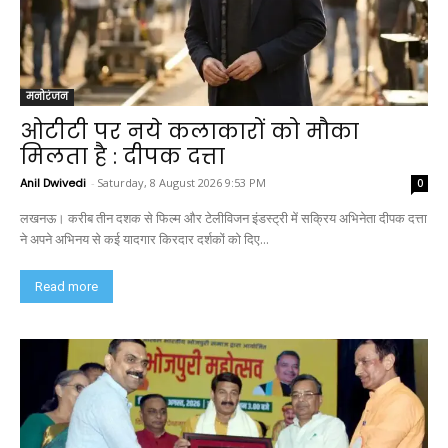
मनोरंजन
ओटीटी पर नये कलाकारों को मौका
मिलता है : दीपक दत्ता
Anil Dwivedi
-
Saturday, 8 August 2026 9:53 PM
0
लखनऊ। करीब तीन दशक से फिल्म और टेलीविजन इंडस्ट्री में सक्रिय अभिनेता दीपक दत्ता
ने अपने अभिनय से कई यादगार किरदार दर्शकों को दिए...
Read more