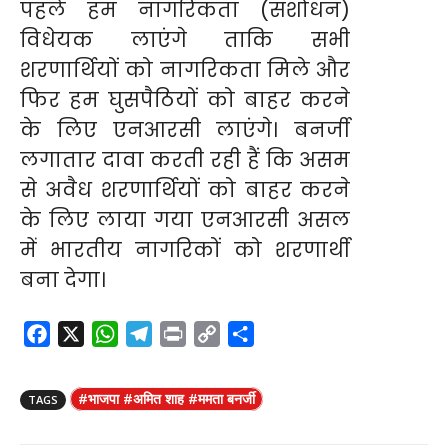
पहले हम नागरिकता (संशोधन)
विधेयक लाएंगे ताकि सभी
शरणार्थियों को नागरिकता मिले और
फिर हम घुसपैठियों को बाहर करने
के लिए एनआरसी लाएंगे। बनर्जी
लगातार दावा करती रही हैं कि असम
से अवैध शरणार्थियों को बाहर करने
के लिए लाया गया एनआरसी असल
में भारतीय नागरिकों को शरणार्थी
बना देगा।
F
X
W
T
P
C
S
a
h
e
r
o
h
c
a
l
i
p
a
#भाजपा #अमित शाह #ममता बनर्जी
TAGS
e
t
e
n
y
r
b
s
g
t
L
e