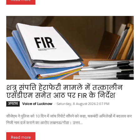
शत्रु संपत्ति हेराफेरी मामले में तत्कालीन
एसडीएम समेत आठ पर FIR के निर्देश
अपराध
Voice of Lucknow
-
Saturday, 8 August 2026 2:07 PM
सीजेएम ने पुलिस को 10 दिन में जांच रिपोर्ट सौंपने को कहा, चकबंदी अभिलेखों में बदलाव कर
निजी नाम दर्ज कराने का आरोप लखनऊ/गोंडा। उत्तर...
Read more