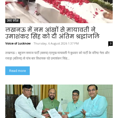
उत्तर प्रदेश
लखनऊ में नम आंखों से मायावती ने
उमाशंकर सिंह को दी अंतिम श्रद्धांजलि
Voice of Lucknow
-
Thursday, 6 August 2026 1:37 PM
0
लखनऊ। बहुजन समाज पार्टी (बसपा) प्रमुख मायावती ने बुधवार को पार्टी के वरिष्ठ नेता और
रसड़ा (बलिया) से पांच बार विधायक रहे उमाशंकर सिंह...
Read more