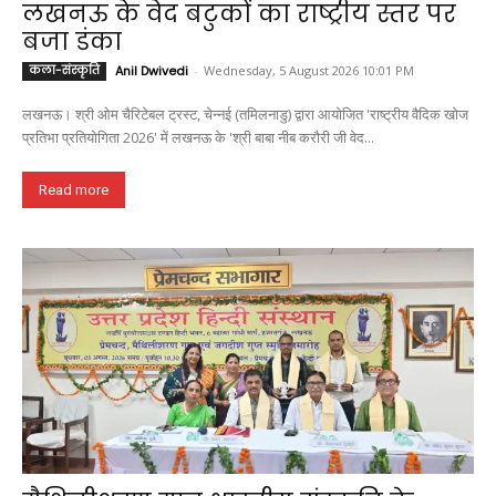
लखनऊ के वेद बटुकों का राष्ट्रीय स्तर पर
बजा डंका
कला-संस्कृति
Anil Dwivedi
-
Wednesday, 5 August 2026 10:01 PM
लखनऊ। श्री ओम चैरिटेबल ट्रस्ट, चेन्नई (तमिलनाडु) द्वारा आयोजित 'राष्ट्रीय वैदिक खोज
प्रतिभा प्रतियोगिता 2026' में लखनऊ के 'श्री बाबा नीब करौरी जी वेद...
Read more