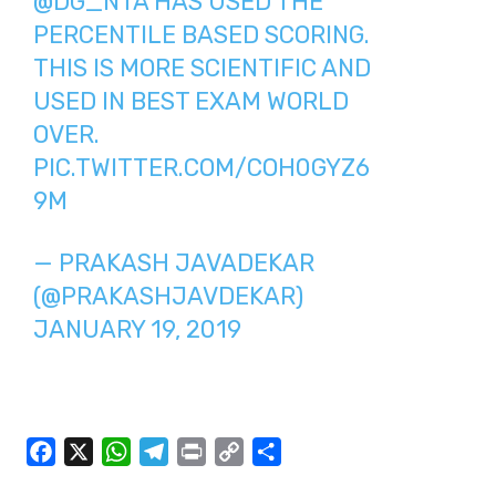
@DG_NTA
HAS USED THE
PERCENTILE BASED SCORING.
THIS IS MORE SCIENTIFIC AND
USED IN BEST EXAM WORLD
OVER.
PIC.TWITTER.COM/COH0GYZ6
9M
— PRAKASH JAVADEKAR
(@PRAKASHJAVDEKAR)
JANUARY 19, 2019
F
X
W
T
P
C
S
a
h
e
r
o
h