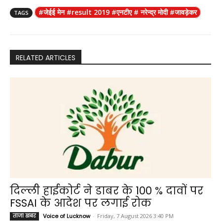
c
a
l
i
p
a
#जेईई मेन #result 2019 #एनटीए # नरेन्द्र मोदी #जावड़ेकर
TAGS
e
t
e
n
y
r
b
s
g
t
L
e
o
A
r
i
o
p
a
n
RELATED ARTICLES
k
p
m
k
दिल्ली हाईकोर्ट ने डाबर के 100 % दावों पर
FSSAI के आदेश पर लगाई रोक
ताजा खबर
Voice of Lucknow
-
Friday, 7 August 2026 3:40 PM