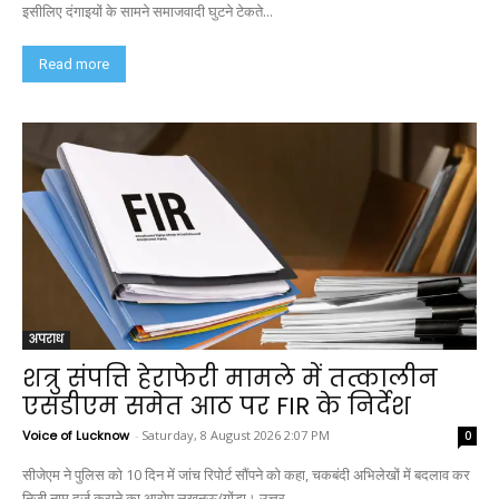
इसीलिए दंगाइयों के सामने समाजवादी घुटने टेकते...
Read more
अपराध
शत्रु संपत्ति हेराफेरी मामले में तत्कालीन
एसडीएम समेत आठ पर FIR के निर्देश
Voice of Lucknow
-
Saturday, 8 August 2026 2:07 PM
0
सीजेएम ने पुलिस को 10 दिन में जांच रिपोर्ट सौंपने को कहा, चकबंदी अभिलेखों में बदलाव कर
निजी नाम दर्ज कराने का आरोप लखनऊ/गोंडा। उत्तर...