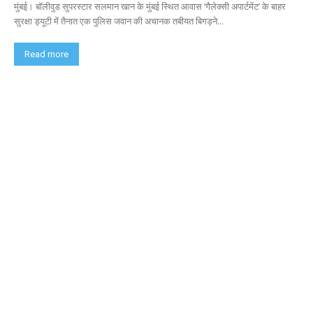
मुंबई। बॉलीवुड सुपरस्टार सलमान खान के मुंबई स्थित आवास ‘गैलेक्सी अपार्टमेंट’ के बाहर
सुरक्षा ड्यूटी में तैनात एक पुलिस जवान की अचानक तबीयत बिगड़ने...
Read more
Home
लखनऊ
Contact Us
Privacy Policy
About us
Disclaimer
© 2026
Voiceoflucknow | Hindi News Paper & E-Paper