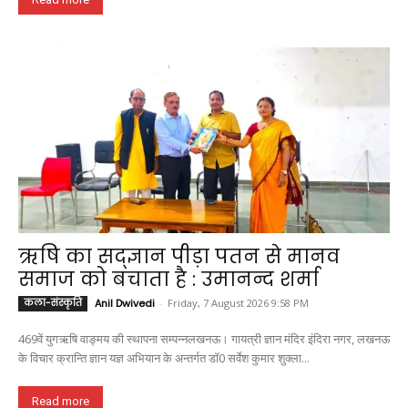
ऋषि का सद्ज्ञान पीड़ा पतन से मानव
समाज को बचाता है : उमानन्द शर्मा
कला-संस्कृति
Anil Dwivedi
-
Friday, 7 August 2026 9:58 PM
469वें युगऋषि वाङ्मय की स्थापना सम्पन्नलखनऊ। गायत्री ज्ञान मंदिर इंदिरा नगर, लखनऊ
के विचार क्रान्ति ज्ञान यज्ञ अभियान के अन्तर्गत डॉ0 सर्वेश कुमार शुक्ला...
Read more