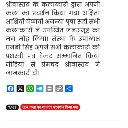
श्रीवास्तव के कलाकारों द्वारा अपनी
कला का प्रदर्शन किया गया अक्षिता
आशिवी वैष्णवी अनन्या पृषा सही सभी
कलाकारों ने उपस्थित जनसमूह का
मन मोह लिया। संस्था के उपाध्यक्ष
एनबी सिंह अपने सभी कलाकारों को
प्रशस्वी पत्र देकर सम्मानित किया
मीडिया से प्रेमचंद श्रीवास्तव ने
जानकारी दी।
F
X
W
T
P
C
S
a
h
e
r
o
h
c
a
l
i
p
a
नृत्य कला का शानदार प्रदर्शन किया गया
TAGS
e
t
e
n
y
r
b
s
g
t
L
e
o
A
r
i