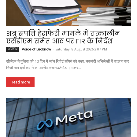
शत्रु संपत्ति हेराफेरी मामले में तत्कालीन
एसडीएम समेत आठ पर FIR के निर्देश
अपराध
Voice of Lucknow
-
Saturday, 8 August 2026 2:07 PM
सीजेएम ने पुलिस को 10 दिन में जांच रिपोर्ट सौंपने को कहा, चकबंदी अभिलेखों में बदलाव कर
निजी नाम दर्ज कराने का आरोप लखनऊ/गोंडा। उत्तर...
Read more