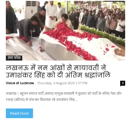
उत्तर प्रदेश
लखनऊ में नम आंखों से मायावती ने
उमाशंकर सिंह को दी अंतिम श्रद्धांजलि
Voice of Lucknow
-
Thursday, 6 August 2026 1:37 PM
0
लखनऊ। बहुजन समाज पार्टी (बसपा) प्रमुख मायावती ने बुधवार को पार्टी के वरिष्ठ नेता और
रसड़ा (बलिया) से पांच बार विधायक रहे उमाशंकर सिंह...
Read more