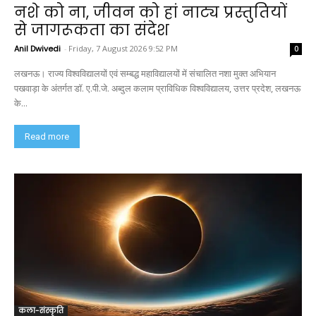
नशे को ना, जीवन को हां नाट्य प्रस्तुतियों
से जागरूकता का संदेश
Anil Dwivedi
-
Friday, 7 August 2026 9:52 PM
0
लखनऊ। राज्य विश्वविद्यालयों एवं सम्बद्ध महाविद्यालयों में संचालित नशा मुक्त अभियान
पखवाड़ा के अंतर्गत डॉ. ए.पी.जे. अब्दुल कलाम प्राविधिक विश्वविद्यालय, उत्तर प्रदेश, लखनऊ
के...
Read more
कला-संस्कृति