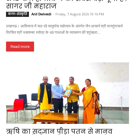
सागर जी महाराज
कला-संस्कृति
Anil Dwivedi
-
Friday, 7 August 2026 10:16 PM
लखनऊ। आशियाना में चल रहे चातुर्मास महोत्सव के अंतर्गत जैन आचार्य श्री मानतुंगाचार्य
विरचित श्री भक्ताम्बर स्तोत्र के 48 गाथाओं के व्याख्यान की श्रृंखला...
Read more
ऋषि का सद्ज्ञान पीड़ा पतन से मानव