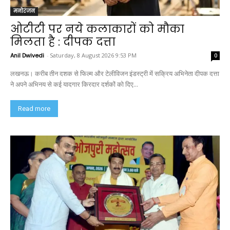
मनोरंजन
ओटीटी पर नये कलाकारों को मौका
मिलता है : दीपक दत्ता
Anil Dwivedi
-
Saturday, 8 August 2026 9:53 PM
0
लखनऊ। करीब तीन दशक से फिल्म और टेलीविजन इंडस्ट्री में सक्रिय अभिनेता दीपक दत्ता
ने अपने अभिनय से कई यादगार किरदार दर्शकों को दिए...
Read more