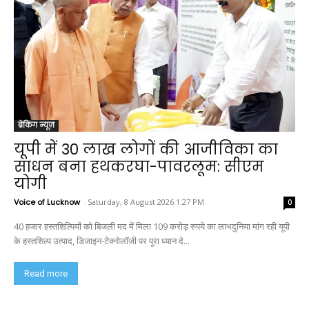
ब्रेकिंग न्यूज़
यूपी में 30 लाख लोगों की आजीविका का
साधन बना हथकरघा-पावरलूम: सीएम
योगी
Voice of Lucknow
-
Saturday, 8 August 2026 1:27 PM
0
40 हजार हस्तशिल्पियों को बिजली मद में मिला 109 करोड़ रुपये का लाभदुनिया मांग रही यूपी
के हस्तशिल्प उत्पाद, डिजाइन-टेक्नोलॉजी पर पूरा ध्यान दे...
Read more