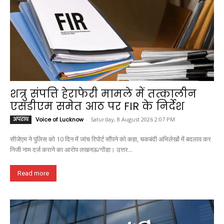
शत्रु संपत्ति हेराफेरी मामले में तत्कालीन
एसडीएम समेत आठ पर FIR के निर्देश
अपराध
Voice of Lucknow
-
Saturday, 8 August 2026 2:07 PM
सीजेएम ने पुलिस को 10 दिन में जांच रिपोर्ट सौंपने को कहा, चकबंदी अभिलेखों में बदलाव कर
निजी नाम दर्ज कराने का आरोप लखनऊ/गोंडा। उत्तर...
Read more