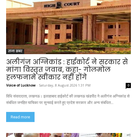
ताजा खबर
अलीगंज अग्निकांड : हाईकोर्ट ने सरकार से
मांगा विस्तृत जवाब, कहा- गोलमोल
हलफनामे स्वीकार नहीं होंगे
Voice of Lucknow
-
Saturday, 8 August 2026 1:31 PM
0
विधि संवाददाता, लखनऊ। इलाहाबाद हाईकोर्ट की लखनऊ खंडपीठ ने अलीगंज अग्निकांड से
संबंधित जनहित याचिका पर सुनवाई करते हुए प्रदेश सरकार और अन्य संबंधित...
Read more