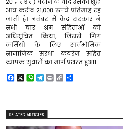
20 प्रतिशत) घटाने के बाद उसकी शुद्ध
आय करीब 21,000 रुपये प्रतिमाह रह
जाती है। नवंबर में केंद्र सरकार ने
सभी चार श्रम संहिताओं को
अधिसूचित किया, जिससे गिग
कर्मियों के लिए सार्वभौमिक
सामाजिक सुरक्षा कवरेज सहित
व्यापक सुधारों का मार्ग प्रशस्त हुआ।
F
X
W
T
P
C
S
a
h
e
r
o
h
c
a
l
i
p
a
e
t
e
n
y
r
b
s
g
t
L
e
RELATED ARTICLES
o
A
r
i
o
p
a
n