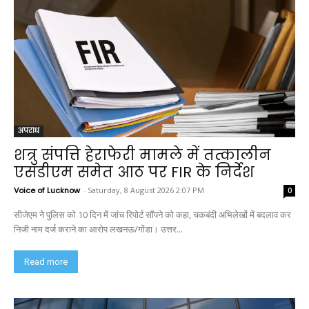
अपराध
शत्रु संपत्ति हेराफेरी मामले में तत्कालीन
एसडीएम समेत आठ पर FIR के निर्देश
Voice of Lucknow
-
Saturday, 8 August 2026 2:07 PM
0
सीजेएम ने पुलिस को 10 दिन में जांच रिपोर्ट सौंपने को कहा, चकबंदी अभिलेखों में बदलाव कर
निजी नाम दर्ज कराने का आरोप लखनऊ/गोंडा। उत्तर...
Read more