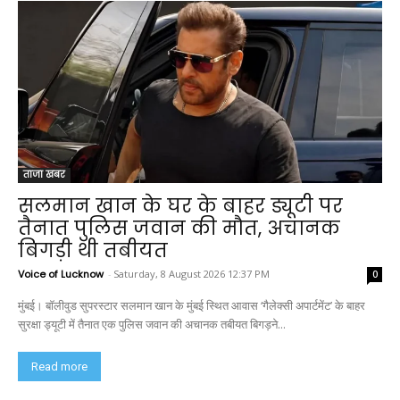
ताजा खबर
सलमान खान के घर के बाहर ड्यूटी पर
तैनात पुलिस जवान की मौत, अचानक
बिगड़ी थी तबीयत
Voice of Lucknow
-
Saturday, 8 August 2026 12:37 PM
0
मुंबई। बॉलीवुड सुपरस्टार सलमान खान के मुंबई स्थित आवास ‘गैलेक्सी अपार्टमेंट’ के बाहर
सुरक्षा ड्यूटी में तैनात एक पुलिस जवान की अचानक तबीयत बिगड़ने...
Read more