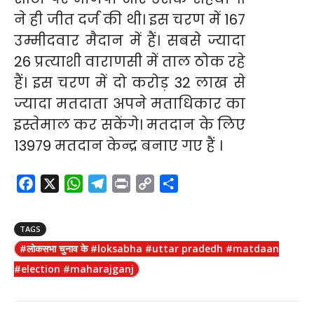
ने ही जीत दर्ज की थी। इस चरण में 167
उम्मीदवार मैदान में हैं। सबसे ज्यादा
26 प्रत्याशी वाराणसी में ताल ठोक रहे
हैं। इस चरण में दो करोड़ 32 लाख से
ज्यादा मतदाता अपने मताधिकार का
इस्तेमाल कर सकेंगे। मतदान के लिए
13979 मतदान केन्द्र बनाए गए हैं ।
F
X
W
T
P
C
S
a
h
e
r
o
h
c
a
l
i
p
a
TAGS
e
t
e
n
y
r
#लोकसभा चुनाव के #loksabha #uttar pradedh #matdaan
b
s
g
t
L
e
#election #maharajganj
o
A
r
i
o
p
a
n
k
p
m
k