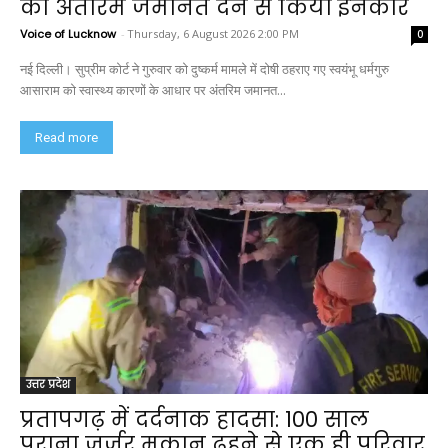
को अंतरिम जमानत देने से किया इनकार
Voice of Lucknow
-
Thursday, 6 August 2026 2:00 PM
0
नई दिल्ली। सुप्रीम कोर्ट ने गुरुवार को दुष्कर्म मामले में दोषी ठहराए गए स्वयंभू धर्मगुरु
आसाराम को स्वास्थ्य कारणों के आधार पर अंतरिम जमानत...
Read more
उत्तर प्रदेश
प्रतापगढ़ में दर्दनाक हादसा: 100 साल
पुराना जर्जर मकान ढहने से एक ही परिवार