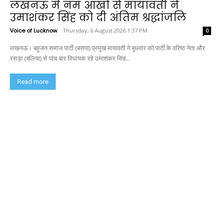
लखनऊ में नम आंखों से मायावती ने
उमाशंकर सिंह को दी अंतिम श्रद्धांजलि
Voice of Lucknow
-
Thursday, 6 August 2026 1:37 PM
0
लखनऊ। बहुजन समाज पार्टी (बसपा) प्रमुख मायावती ने बुधवार को पार्टी के वरिष्ठ नेता और
रसड़ा (बलिया) से पांच बार विधायक रहे उमाशंकर सिंह...
Read more