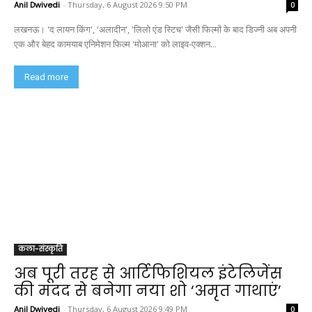
Anil Dwivedi
-
Thursday, 6 August 2026 9:50 PM
0
लखनऊ। 'द लायन किंग', 'अलादीन', 'लिलो एंड स्टिच' जैसी फिल्मों के बाद डिज्नी अब अपनी
एक और बेहद कामयाब एनिमेशन फिल्म 'मोआना' को लाइव-एक्शन...
Read more
कला-संस्कृति
अब पूरी तरह से आर्टिफिशियल इंटेलिजेंस
की मदद से बनेगा नया शो ‘अमृत गाथाएं’
Anil Dwivedi
-
Thursday, 6 August 2026 9:49 PM
0