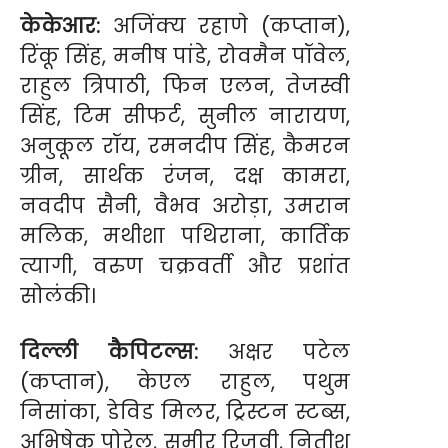
केकेआर:
अजिंक्य रहाणे (कप्तान),
रिंकू सिंह, मनीष पांडे, रोवमैन पॉवेल,
राहुल त्रिपाठी, फिन एलन, तेजस्वी
सिंह, टिम सीफर्ट, सुनील नारायण,
अनुकूल रॉय, रमनदीप सिंह, कैमरन
ग्रीन, सार्थक रंजन, दक्ष कामरा,
नवदीप सैनी, वैभव अरोड़ा, उमरान
मलिक, मथीशा पथिराना, कार्तिक
त्यागी, वरुण चक्रवर्ती और प्रशांत
सोलंकी।
दिल्ली कैपिटल्स:
अक्षर पटेल
(कप्तान), केएल राहुल, पथुम
निसांका, डेविड मिलर, ट्रिस्टन स्टब्स,
अभिषेक पोरेल, समीर रिजवी, नितीश