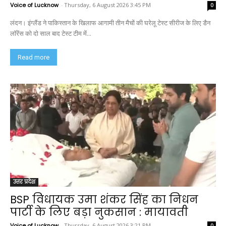
Voice of Lucknow
-
Thursday, 6 August 2026 3:45 PM
0
लंदन। इंग्लैंड ने पाकिस्तान के खिलाफ आगामी तीन मैचों की घरेलू टेस्ट सीरीज के लिए डैन
लॉरेंस को दो साल बाद टेस्ट टीम में...
Read more
उत्तर प्रदेश
BSP विधायक उमा शंकर सिंह का निधन
पार्टी के लिए बड़ा नुकसान : मायावती
Voice of Lucknow
-
Thursday, 6 August 2026 3:21 PM
0