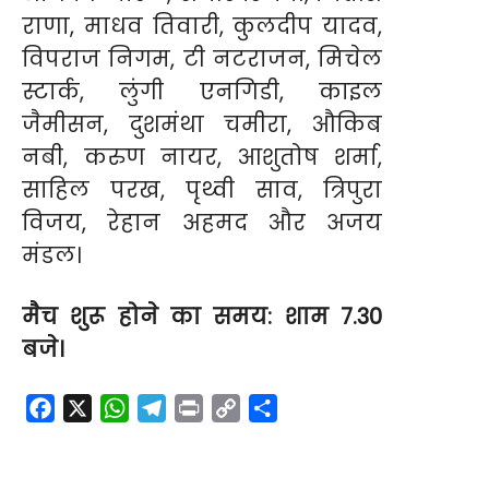
राणा, माधव तिवारी, कुलदीप यादव,
विपराज निगम, टी नटराजन, मिचेल
स्टार्क, लुंगी एनगिडी, काइल
जैमीसन, दुशमंथा चमीरा, औकिब
नबी, करुण नायर, आशुतोष शर्मा,
साहिल परख, पृथ्वी साव, त्रिपुरा
विजय, रेहान अहमद और अजय
मंडल।
मैच शुरू होने का समय: शाम 7.30
बजे।
F
X
W
T
P
C
S
a
h
e
r
o
h
c
a
l
i
p
a