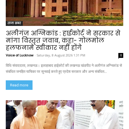
ताजा खबर
अलीगंज अग्निकांड : हाईकोर्ट ने सरकार से
मांगा विस्तृत जवाब, कहा- गोलमोल
हलफनामे स्वीकार नहीं होंगे
Voice of Lucknow
-
Saturday, 8 August 2026 1:31 PM
0
विधि संवाददाता, लखनऊ। इलाहाबाद हाईकोर्ट की लखनऊ खंडपीठ ने अलीगंज अग्निकांड से
संबंधित जनहित याचिका पर सुनवाई करते हुए प्रदेश सरकार और अन्य संबंधित...
Read more