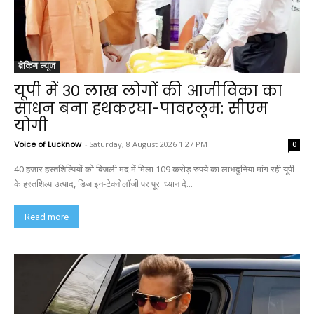
ब्रेकिंग न्यूज़
यूपी में 30 लाख लोगों की आजीविका का
साधन बना हथकरघा-पावरलूम: सीएम
योगी
Voice of Lucknow
-
Saturday, 8 August 2026 1:27 PM
0
40 हजार हस्तशिल्पियों को बिजली मद में मिला 109 करोड़ रुपये का लाभदुनिया मांग रही यूपी
के हस्तशिल्प उत्पाद, डिजाइन-टेक्नोलॉजी पर पूरा ध्यान दे...
Read more