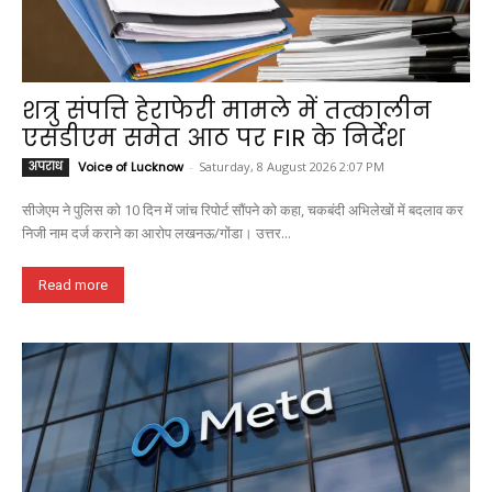
शत्रु संपत्ति हेराफेरी मामले में तत्कालीन
एसडीएम समेत आठ पर FIR के निर्देश
अपराध
Voice of Lucknow
-
Saturday, 8 August 2026 2:07 PM
सीजेएम ने पुलिस को 10 दिन में जांच रिपोर्ट सौंपने को कहा, चकबंदी अभिलेखों में बदलाव कर
निजी नाम दर्ज कराने का आरोप लखनऊ/गोंडा। उत्तर...
Read more