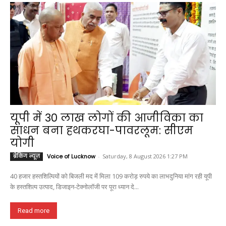
यूपी में 30 लाख लोगों की आजीविका का
साधन बना हथकरघा-पावरलूम: सीएम
योगी
ब्रेकिंग न्यूज़
Voice of Lucknow
-
Saturday, 8 August 2026 1:27 PM
40 हजार हस्तशिल्पियों को बिजली मद में मिला 109 करोड़ रुपये का लाभदुनिया मांग रही यूपी
के हस्तशिल्प उत्पाद, डिजाइन-टेक्नोलॉजी पर पूरा ध्यान दे...
Read more