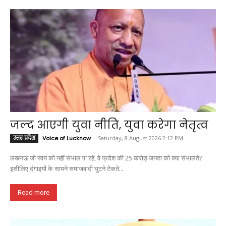
o
p
a
n
k
p
m
k
जल्द आएगी युवा नीति, युवा करेगा नेतृत्व
उत्तर प्रदेश
Voice of Lucknow
-
Saturday, 8 August 2026 2:12 PM
लखनऊ जो स्वयं को नहीं संभाल पा रहे, वे प्रदेश की 25 करोड़ जनता को क्या संभालते?
इसीलिए दंगाइयों के सामने समाजवादी घुटने टेकते...
Read more