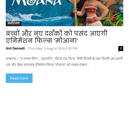
मनोरंजन
बच्चों और नए दर्शकों को पसंद आएगी
एनिमेशन फिल्म ‘मोआना’
Anil Dwivedi
-
Thursday, 6 August 2026 9:50 PM
0
लखनऊ। 'द लायन किंग', 'अलादीन', 'लिलो एंड स्टिच' जैसी फिल्मों के बाद डिज्नी अब अपनी
एक और बेहद कामयाब एनिमेशन फिल्म 'मोआना' को लाइव-एक्शन...
Read more