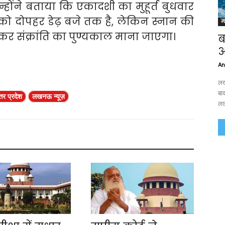
्होंने बताया कि एकादशी का मुहूर्त बुधवार
 को दोपहर डेढ़ बजे तक है, लेकिन स्नान की
म
 मकर संक्रांति का पुण्यकाल माना जाएगा।
ब
आ
An
लख
बा
्तर प्रदेश
लखनऊ न्यूज़
ला