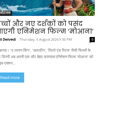
नोरंजन
च्चों और नए दर्शकों को पसंद
एगी एनिमेशन फिल्म ‘मोआना’
il Dwivedi
-
Thursday, 6 August 2026 9:50 PM
0
नऊ। 'द लायन किंग', 'अलादीन', 'लिलो एंड स्टिच' जैसी फिल्मों के
द डिज्नी अब अपनी एक और बेहद कामयाब एनिमेशन फिल्म 'मोआना' को
इव-एक्शन...
Read more