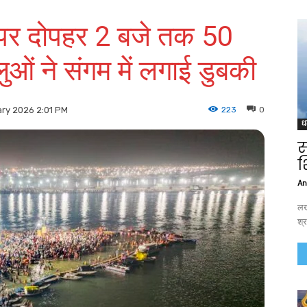
 पर दोपहर 2 बजे तक 50
ुओं ने संगम में लगाई डुबकी
223
0
ry 2026 2:01 PM
ध
स
श
An
लख
श्र