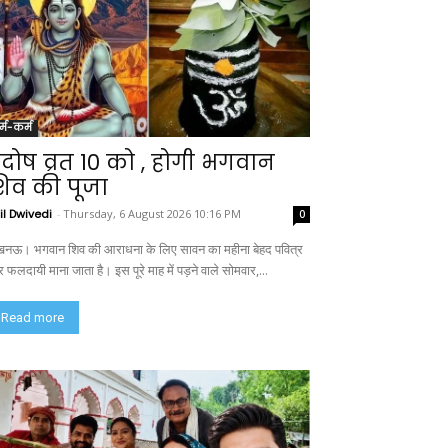
र्म-कर्म
्रदोष व्रत 10 को , होगी भगवान
िव की पूजा
il Dwivedi
-
Thursday, 6 August 2026 10:16 PM
0
नऊ। भगवान शिव की आराधना के लिए सावन का महीना बेहद पवित्र
 फलदायी माना जाता है। इस पूरे माह में पड़ने वाले सोमवार,...
Read more