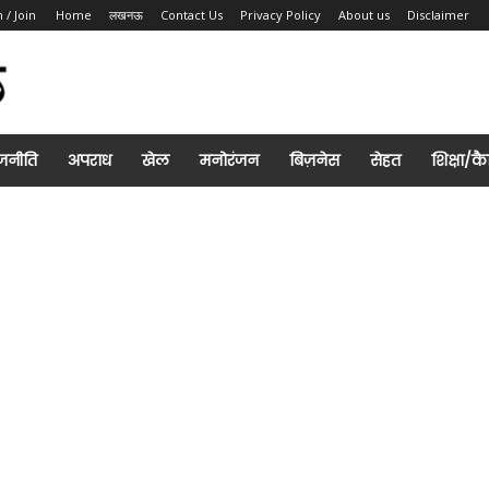
n / Join
Home
लखनऊ
Contact Us
Privacy Policy
About us
Disclaimer
जनीति
अपराध
खेल
मनोरंजन
बिज़नेस
सेहत
शिक्षा/क