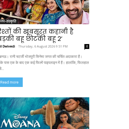
ला-संस्कृति
िश्तों की खूबसूरत कहानी है
बड़की बहू छोटकी बहू 2’
il Dwivedi
-
Thursday, 6 August 2026 9:51 PM
0
नऊ। रानी चटर्जी भोजपुरी सिनेमा जगत की चर्चित अदाकारा हैं।
के पास एक के बाद एक कई फिल्में पाइपलाइन में हैं। हालांकि, फिलहाल
ी...
Read more