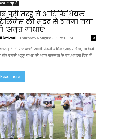
ला-संस्कृति
ब पूरी तरह से आर्टिफिशियल
ंटेलिजेंस की मदद से बनेगा नया
ो ‘अमृत गाथाएं’
il Dwivedi
-
Thursday, 6 August 2026 9:49 PM
0
नऊ। टी-सीरीज कंपनी अपनी पिछली धार्मिक एआई सीरीज, 'मां वैष्णो
वी और उनकी अद्भुत गाथा' की अपार सफलता के बाद,अब इस दिशा में
...
Read more