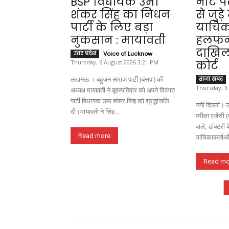
BSP विधायक उमा
नीट परी
शंकर सिंह का निधन
से जुड़
पार्टी के लिए बड़ा
याचिकाक
नुकसान : मायावती
हलफना
दाखिल 
उत्तर प्रदेश
Voice of Lucknow
-
Thursday, 6 August 2026 3:21 PM
कोर्ट
लखनऊ । बहुजन समाज पार्टी (बसपा) की
ताजा खबर
Thursday, 6
अध्यक्ष मायावती ने बृहस्पतिवार को अपने दिवंगत
पार्टी विधायक उमा शंकर सिंह को श्रद्धांजलि
नयी दिल्ली। उ
दी।मायावती ने सिंह...
परीक्षा एजेंसी
वाले, डॉक्टरो
Read more
याचिकाकर्ताओं 
Read mo