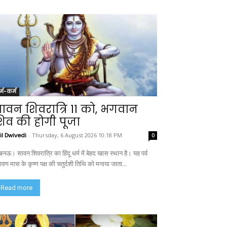
र्म-कर्म
ावन शिवरात्रि 11 को, भगवान
िव की होगी पूजा
il Dwivedi
-
Thursday, 6 August 2026 10:18 PM
0
नऊ। सावन शिवरात्रि का हिंदू धर्म में बेहद खास स्थान है। यह पर्व
ावण मास के कृष्ण पक्ष की चतुर्दशी तिथि को मनाया जाता...
Read more