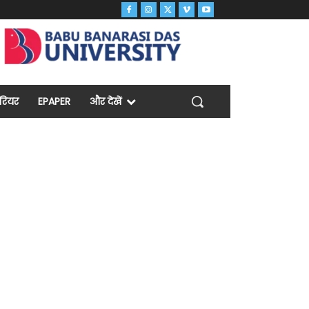
ैरियर
EPAPER
और देखें