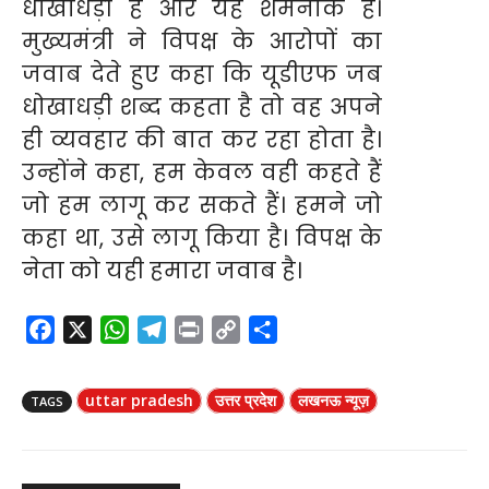
धोखाधड़ी है और यह शर्मनाक है।
मुख्यमंत्री ने विपक्ष के आरोपों का
जवाब देते हुए कहा कि यूडीएफ जब
धोखाधड़ी शब्द कहता है तो वह अपने
ही व्यवहार की बात कर रहा होता है।
उन्होंने कहा, हम केवल वही कहते हैं
जो हम लागू कर सकते हैं। हमने जो
कहा था, उसे लागू किया है। विपक्ष के
नेता को यही हमारा जवाब है।
F
X
W
T
P
C
S
a
h
e
r
o
h
c
a
l
i
p
a
uttar pradesh
उत्तर प्रदेश
लखनऊ न्यूज़
TAGS
e
t
e
n
y
r
b
s
g
t
L
e
o
A
r
i