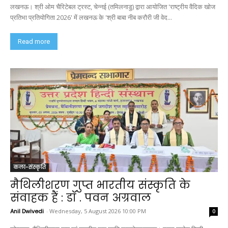
लखनऊ। श्री ओम चैरिटेबल ट्रस्ट, चेन्नई (तमिलनाडु) द्वारा आयोजित 'राष्ट्रीय वैदिक खोज
प्रतिभा प्रतियोगिता 2026' में लखनऊ के 'श्री बाबा नीब करौरी जी वेद...
Read more
कला-संस्कृति
मैथिलीशरण गुप्त भारतीय संस्कृति के
संवाहक हैं : डॉ . पवन अग्रवाल
Anil Dwivedi
-
Wednesday, 5 August 2026 10:00 PM
0