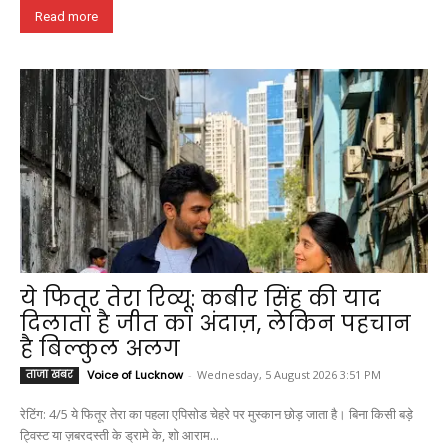
Read more
ये फितूर तेरा रिव्यू: कबीर सिंह की याद
दिलाता है जीत का अंदाज़, लेकिन पहचान
है बिल्कुल अलग
ताजा खबर
Voice of Lucknow
-
Wednesday, 5 August 2026 3:51 PM
रेटिंग: 4/5 ये फितूर तेरा का पहला एपिसोड चेहरे पर मुस्कान छोड़ जाता है। बिना किसी बड़े
ट्विस्ट या ज़बरदस्ती के ड्रामे के, शो आराम...