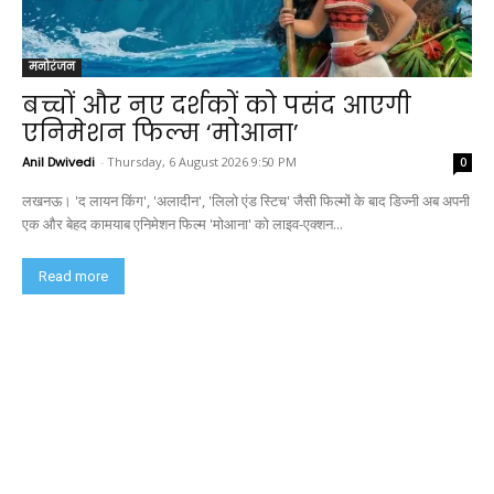
मनोरंजन
बच्चों और नए दर्शकों को पसंद आएगी
एनिमेशन फिल्म ‘मोआना’
Anil Dwivedi
-
Thursday, 6 August 2026 9:50 PM
0
लखनऊ। 'द लायन किंग', 'अलादीन', 'लिलो एंड स्टिच' जैसी फिल्मों के बाद डिज्नी अब अपनी
एक और बेहद कामयाब एनिमेशन फिल्म 'मोआना' को लाइव-एक्शन...
Read more