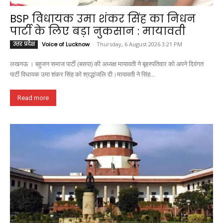
BSP विधायक उमा शंकर सिंह का निधन
पार्टी के लिए बड़ा नुकसान : मायावती
उत्तर प्रदेश
Voice of Lucknow
-
Thursday, 6 August 2026 3:21 PM
लखनऊ । बहुजन समाज पार्टी (बसपा) की अध्यक्ष मायावती ने बृहस्पतिवार को अपने दिवंगत
पार्टी विधायक उमा शंकर सिंह को श्रद्धांजलि दी।मायावती ने सिंह...
Read more