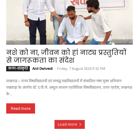
नशे को ना, जीवन को हां नाट्य प्रस्तुतियों
से जागरूकता का संदेश
कला-संस्कृति
Anil Dwivedi
-
Friday, 7 August 2026 9:52 PM
लखनऊ। राज्य विश्वविद्यालयों एवं सम्बद्ध महाविद्यालयों में संचालित नशा मुक्त अभियान
पखवाड़ा के अंतर्गत डॉ. ए.पी.जे. अब्दुल कलाम प्राविधिक विश्वविद्यालय, उत्तर प्रदेश, लखनऊ
के...
Read more
Load more