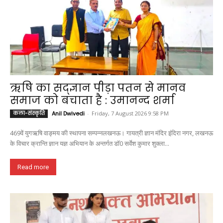
ऋषि का सद्ज्ञान पीड़ा पतन से मानव
समाज को बचाता है : उमानन्द शर्मा
कला-संस्कृति
Anil Dwivedi
-
Friday, 7 August 2026 9:58 PM
469वें युगऋषि वाङ्मय की स्थापना सम्पन्नलखनऊ। गायत्री ज्ञान मंदिर इंदिरा नगर, लखनऊ
के विचार क्रान्ति ज्ञान यज्ञ अभियान के अन्तर्गत डॉ0 सर्वेश कुमार शुक्ला...
Read more