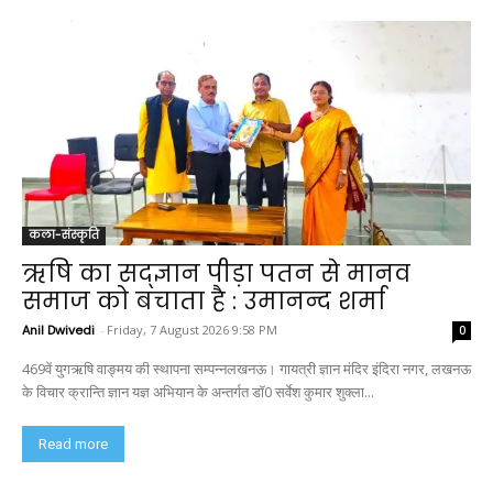
कला-संस्कृति
ऋषि का सद्ज्ञान पीड़ा पतन से मानव
समाज को बचाता है : उमानन्द शर्मा
Anil Dwivedi
-
Friday, 7 August 2026 9:58 PM
0
469वें युगऋषि वाङ्मय की स्थापना सम्पन्नलखनऊ। गायत्री ज्ञान मंदिर इंदिरा नगर, लखनऊ
के विचार क्रान्ति ज्ञान यज्ञ अभियान के अन्तर्गत डॉ0 सर्वेश कुमार शुक्ला...
Read more