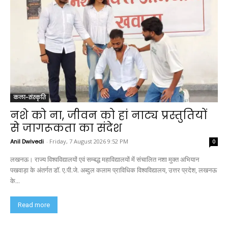
कला-संस्कृति
नशे को ना, जीवन को हां नाट्य प्रस्तुतियों
से जागरूकता का संदेश
Anil Dwivedi
-
Friday, 7 August 2026 9:52 PM
0
लखनऊ। राज्य विश्वविद्यालयों एवं सम्बद्ध महाविद्यालयों में संचालित नशा मुक्त अभियान
पखवाड़ा के अंतर्गत डॉ. ए.पी.जे. अब्दुल कलाम प्राविधिक विश्वविद्यालय, उत्तर प्रदेश, लखनऊ
के...
Read more