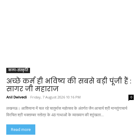
कला-संस्कृति
अच्छे कर्म ही भविष्य की सबसे बड़ी पूंजी हैं :
सागर जी महाराज
Anil Dwivedi
-
Friday, 7 August 2026 10:16 PM
0
लखनऊ। आशियाना में चल रहे चातुर्मास महोत्सव के अंतर्गत जैन आचार्य श्री मानतुंगाचार्य
विरचित श्री भक्ताम्बर स्तोत्र के 48 गाथाओं के व्याख्यान की श्रृंखला...
Read more