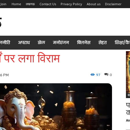
 Join
Home
लखनऊ
Contact Us
Privacy Policy
About us
Disclaimer
जनीति
अपराध
खेल
मनोरंजन
बिज़नेस
सेहत
शिक्षा/क
ं पर लगा विराम
97
0
26 PM
ध
प
क
An