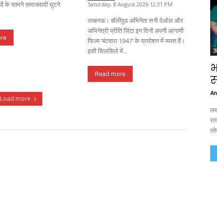
ों के सामने समाजवादी घुटने
Saturday, 8 August 2026 12:31 PM
लखनऊ। बॉलीवुड अभिनेता सनी देओल और
अभिनेत्री प्रीति जिंटा इन दिनों अपनी आगामी
re
फिल्म ‘बंटवारा 1947’ के प्रमोशन में व्यस्त हैं।
इसी सिलसिले में...
उत
भ
Read more
स
An
Load more
लख
राय
लो