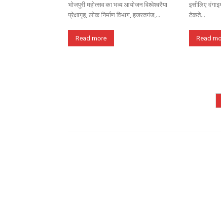
भोजपुरी महोत्सव का भव्य आयोजन विश्वेश्वरैया
इसीलिए दंगाइय
प्रेक्षागृह, लोक निर्माण विभाग, हजरतगंज,...
टेकते...
Read more
Read mo