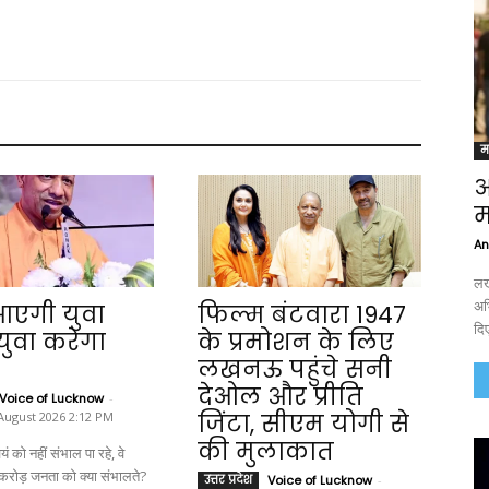
म
ओ
म
An
लख
अभ
आएगी युवा
फिल्म बंटवारा 1947
दिए
युवा करेगा
के प्रमोशन के लिए
लखनऊ पहुंचे सनी
देओल और प्रीति
Voice of Lucknow
-
 August 2026 2:12 PM
जिंटा, सीएम योगी से
की मुलाकात
 को नहीं संभाल पा रहे, वे
 करोड़ जनता को क्या संभालते?
उत्तर प्रदेश
Voice of Lucknow
-