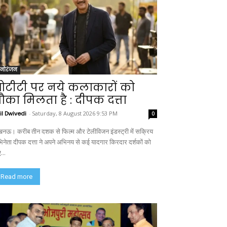
नोरंजन
टीटी पर नये कलाकारों को
ौका मिलता है : दीपक दत्ता
il Dwivedi
-
Saturday, 8 August 2026 9:53 PM
0
नऊ। करीब तीन दशक से फिल्म और टेलीविजन इंडस्ट्री में सक्रिय
िनेता दीपक दत्ता ने अपने अभिनय से कई यादगार किरदार दर्शकों को
...
Read more