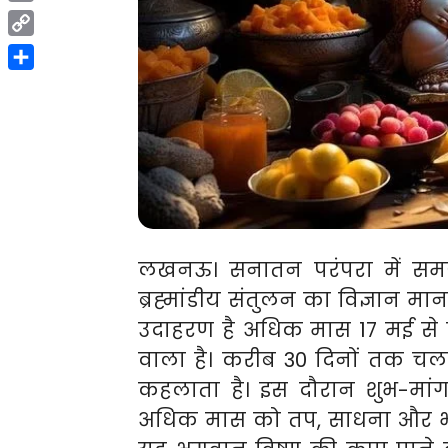
Print
Copy
Link
Share
लखनऊ। सनातन परंपरा में समय
ब्रह्मांडीय संतुलन का विज्ञान मा
उदाहरण है अधिक मास 17 मई से
वाला है। करीब 30 दिनों तक चल
कहलाता है। इस दौरान शुभ-मांग
अधिक मास को तप, साधना और भक्त