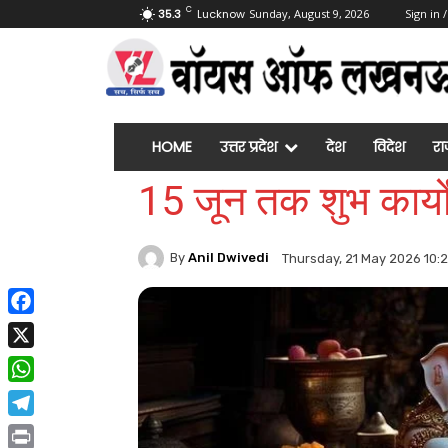
C
35.3
Lucknow
Sunday, August 9, 2026
Sign in /
HOME
उत्तर प्रदेश
देश
विदेश
रा
15 जून तक शुभ कार्यो
By
Anil Dwivedi
Thursday, 21 May 2026 10:
Facebook
X
WhatsApp
Telegram