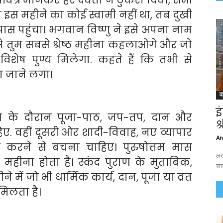
वित्र मानकर हर देवता ने ठुकरा दिया, सभी
 इस महीने का कोई स्वामी नहीं था, तब दुखी
ास पहुंचा। भगवान विष्णु ने इसे अपना नाम
े तुम सबसे श्रेष्ठ महीना कहलाओगे और जो
विशेष पुण्य मिलेगा. कहते हैं कि तभी से
 जाने लगा।
क
इ
ास के दौरान पूजा-पाठ, जप-तप, दान और
श
हिए. वहीं दूसरी ओर शादी-विवाह, नए व्यापार
An
करने से बचना चाहिए। पुरुषोत्तम मास
लखन
महीना होता है। स्कंद पुराण के मुताबिक,
सा
 में जो भी धार्मिक कार्य, दान, पूजा या व्रत
मिलता है।