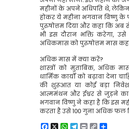
अपना नहीं माना. इस महीने को अप
महीनों के अपने अधिपति थे, लेकिन
होकर ये महीना भगवान विष्णु के प
पुरुषोत्तम दिया और कहा कि अब स
भी इस दौरान भक्ति करेगा, उसे 
अधिकमास को पुरुषोत्तम मास कहा
अधिक मास में क्या करें?
शास्त्रों को मुताबिक, अधिक म
धार्मिक कार्यों को बढ़ावा देना चा
की शुरूआत या कोई बड़ा निवेश 
आत्ममंथन और ईश्वर से जुड़ने का 
भगवान विष्णु ने कहा है कि इस महीने
करता है उसे 100 गुना अधिक फल 
F
X
W
T
P
C
S