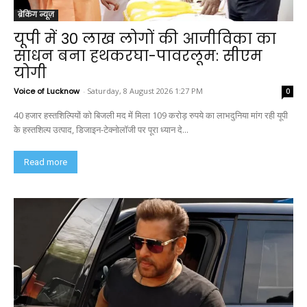
ब्रेकिंग न्यूज़
यूपी में 30 लाख लोगों की आजीविका का
साधन बना हथकरघा-पावरलूम: सीएम
योगी
Voice of Lucknow
-
Saturday, 8 August 2026 1:27 PM
0
40 हजार हस्तशिल्पियों को बिजली मद में मिला 109 करोड़ रुपये का लाभदुनिया मांग रही यूपी
के हस्तशिल्प उत्पाद, डिजाइन-टेक्नोलॉजी पर पूरा ध्यान दे...
Read more