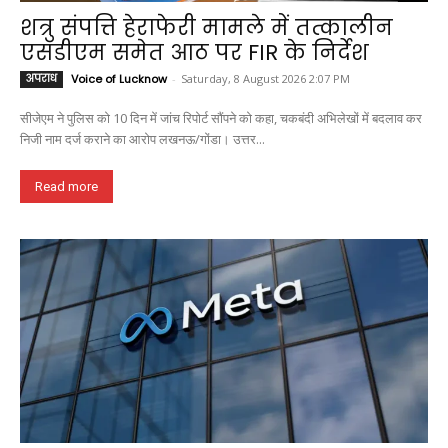
शत्रु संपत्ति हेराफेरी मामले में तत्कालीन
एसडीएम समेत आठ पर FIR के निर्देश
अपराध
Voice of Lucknow
-
Saturday, 8 August 2026 2:07 PM
सीजेएम ने पुलिस को 10 दिन में जांच रिपोर्ट सौंपने को कहा, चकबंदी अभिलेखों में बदलाव कर
निजी नाम दर्ज कराने का आरोप लखनऊ/गोंडा। उत्तर...
Read more