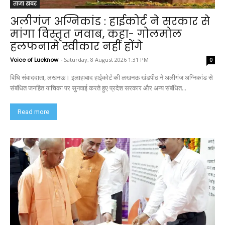
ताजा खबर
अलीगंज अग्निकांड : हाईकोर्ट ने सरकार से
मांगा विस्तृत जवाब, कहा- गोलमोल
हलफनामे स्वीकार नहीं होंगे
Voice of Lucknow
-
Saturday, 8 August 2026 1:31 PM
0
विधि संवाददाता, लखनऊ। इलाहाबाद हाईकोर्ट की लखनऊ खंडपीठ ने अलीगंज अग्निकांड से
संबंधित जनहित याचिका पर सुनवाई करते हुए प्रदेश सरकार और अन्य संबंधित...
Read more