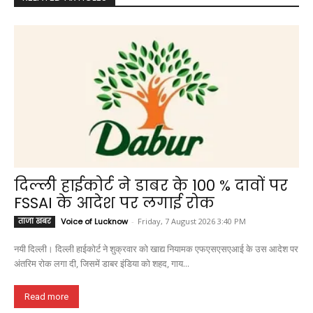
दिल्ली हाईकोर्ट ने डाबर के 100 % दावों पर
FSSAI के आदेश पर लगाई रोक
ताजा खबर
Voice of Lucknow
-
Friday, 7 August 2026 3:40 PM
नयी दिल्ली। दिल्ली हाईकोर्ट ने शुक्रवार को खाद्य नियामक एफएसएसएआई के उस आदेश पर
अंतरिम रोक लगा दी, जिसमें डाबर इंडिया को शहद, गाय...
Read more