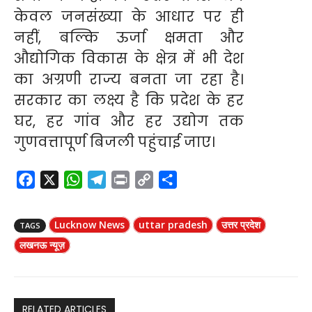
केवल जनसंख्या के आधार पर ही
नहीं, बल्कि ऊर्जा क्षमता और
औद्योगिक विकास के क्षेत्र में भी देश
का अग्रणी राज्य बनता जा रहा है।
सरकार का लक्ष्य है कि प्रदेश के हर
घर, हर गांव और हर उद्योग तक
गुणवत्तापूर्ण बिजली पहुंचाई जाए।
F
X
W
T
P
C
S
a
h
e
r
o
h
c
a
l
i
p
a
Lucknow News
uttar pradesh
उत्तर प्रदेश
TAGS
e
t
e
n
y
r
लखनऊ न्यूज़
b
s
g
t
L
e
o
A
r
i
o
p
a
n
k
p
m
k
RELATED ARTICLES