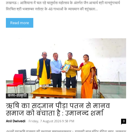
लखनऊ। आशियाना में चल रहे चातुर्मास महोत्सव के अंतर्गत जैन आचार्य श्री मानतुंगाचार्य
विरचित श्री भक्ताम्बर स्तोत्र के 48 गाथाओं के व्याख्यान की श्रृंखला...
Read more
कला-संस्कृति
ऋषि का सद्ज्ञान पीड़ा पतन से मानव
समाज को बचाता है : उमानन्द शर्मा
Anil Dwivedi
-
Friday, 7 August 2026 9:58 PM
0
469वें युगऋषि वाङ्मय की स्थापना सम्पन्नलखनऊ। गायत्री ज्ञान मंदिर इंदिरा नगर, लखनऊ