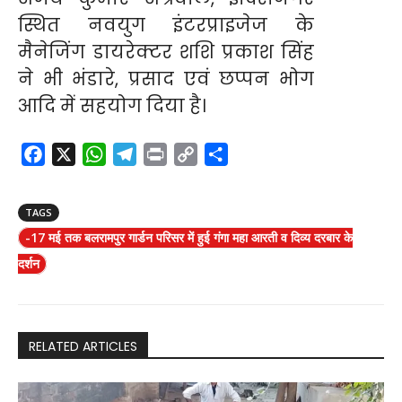
स्थित नवयुग इंटरप्राइजेज के
मैनेजिंग डायरेक्टर शशि प्रकाश सिंह
ने भी भंडारे, प्रसाद एवं छप्पन भोग
आदि में सहयोग दिया है।
F
X
W
T
P
C
S
a
h
e
r
o
h
c
a
l
i
p
a
TAGS
e
t
e
n
y
r
-17 मई तक बलरामपुर गार्डन परिसर में हुई गंगा महा आरती व दिव्य दरबार के
b
s
g
t
L
e
दर्शन
o
A
r
i
o
p
a
n
k
p
m
k
RELATED ARTICLES