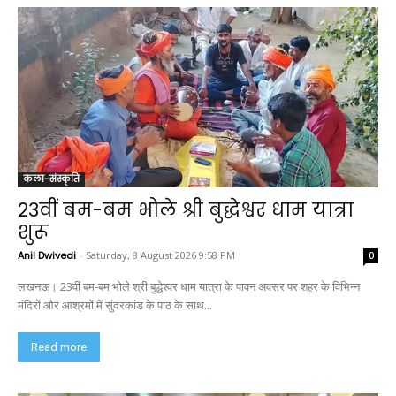
कला-संस्कृति
23वीं बम-बम भोले श्री बुद्धेश्वर धाम यात्रा
शुरू
Anil Dwivedi
-
Saturday, 8 August 2026 9:58 PM
0
लखनऊ। 23वीं बम-बम भोले श्री बुद्धेश्वर धाम यात्रा के पावन अवसर पर शहर के विभिन्न
मंदिरों और आश्रमों में सुंदरकांड के पाठ के साथ...
Read more