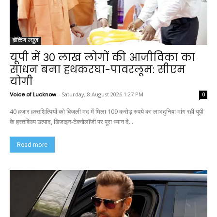
ब्रेकिंग न्यूज़
यूपी में 30 लाख लोगों की आजीविका का
साधन बना हथकरघा-पावरलूम: सीएम
योगी
Voice of Lucknow
-
Saturday, 8 August 2026 1:27 PM
0
40 हजार हस्तशिल्पियों को बिजली मद में मिला 109 करोड़ रुपये का लाभदुनिया मांग रही यूपी
के हस्तशिल्प उत्पाद, डिजाइन-टेक्नोलॉजी पर पूरा ध्यान दे...
Read more