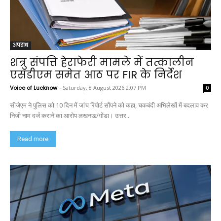
अपराध
शत्रु संपत्ति हेराफेरी मामले में तत्कालीन
एसडीएम समेत आठ पर FIR के निर्देश
Voice of Lucknow
-
Saturday, 8 August 2026 2:07 PM
0
सीजेएम ने पुलिस को 10 दिन में जांच रिपोर्ट सौंपने को कहा, चकबंदी अभिलेखों में बदलाव कर
निजी नाम दर्ज कराने का आरोप लखनऊ/गोंडा। उत्तर...
Read more