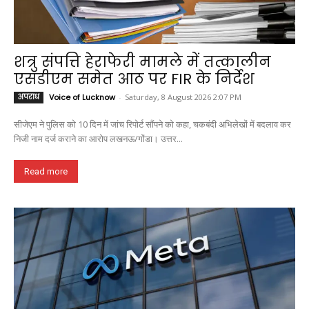
शत्रु संपत्ति हेराफेरी मामले में तत्कालीन
एसडीएम समेत आठ पर FIR के निर्देश
अपराध
Voice of Lucknow
-
Saturday, 8 August 2026 2:07 PM
सीजेएम ने पुलिस को 10 दिन में जांच रिपोर्ट सौंपने को कहा, चकबंदी अभिलेखों में बदलाव कर
निजी नाम दर्ज कराने का आरोप लखनऊ/गोंडा। उत्तर...
Read more