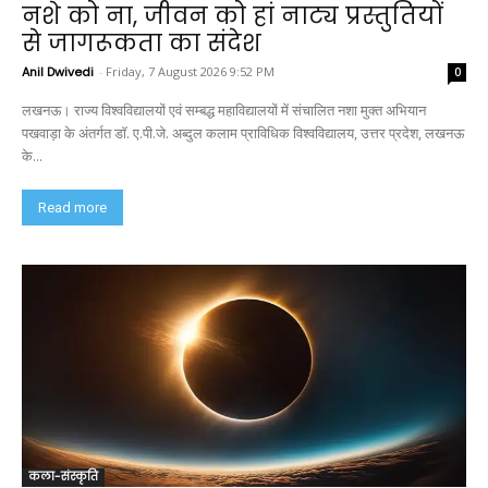
नशे को ना, जीवन को हां नाट्य प्रस्तुतियों
से जागरूकता का संदेश
Anil Dwivedi
-
Friday, 7 August 2026 9:52 PM
0
लखनऊ। राज्य विश्वविद्यालयों एवं सम्बद्ध महाविद्यालयों में संचालित नशा मुक्त अभियान
पखवाड़ा के अंतर्गत डॉ. ए.पी.जे. अब्दुल कलाम प्राविधिक विश्वविद्यालय, उत्तर प्रदेश, लखनऊ
के...
Read more
कला-संस्कृति