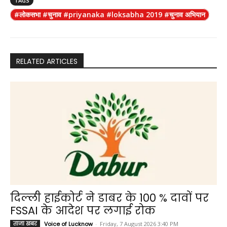
TAGS
e
t
e
n
y
r
#लोकसभा #चुनाव #priyanaka #loksabha 2019 #चुनाव अभियान
b
s
g
t
L
e
o
A
r
i
o
p
a
n
k
p
m
k
RELATED ARTICLES
दिल्ली हाईकोर्ट ने डाबर के 100 % दावों पर
FSSAI के आदेश पर लगाई रोक
ताजा खबर
Voice of Lucknow
-
Friday, 7 August 2026 3:40 PM