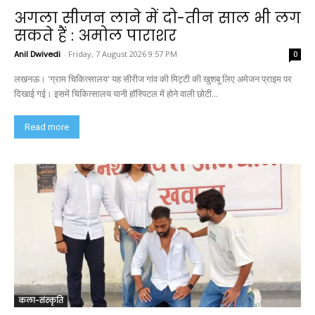
अगला सीजन लाने में दो-तीन साल भी लग
सकते हैं : अमोल पाराशर
Anil Dwivedi
-
Friday, 7 August 2026 9:57 PM
0
लखनऊ। 'ग्राम चिकित्सालय' यह सीरीज गांव की मिट्टी की खुशबू लिए अमेजन प्राइम पर
दिखाई गई। इसमें चिकित्सालय यानी हॉस्पिटल में होने वाली छोटी...
Read more
कला-संस्कृति