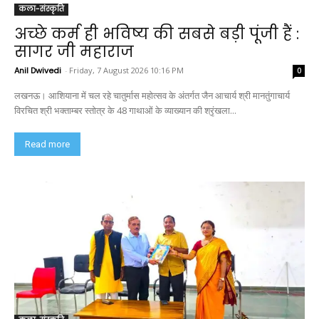
कला-संस्कृति
अच्छे कर्म ही भविष्य की सबसे बड़ी पूंजी हैं :
सागर जी महाराज
Anil Dwivedi
-
Friday, 7 August 2026 10:16 PM
0
लखनऊ। आशियाना में चल रहे चातुर्मास महोत्सव के अंतर्गत जैन आचार्य श्री मानतुंगाचार्य
विरचित श्री भक्ताम्बर स्तोत्र के 48 गाथाओं के व्याख्यान की श्रृंखला...
Read more