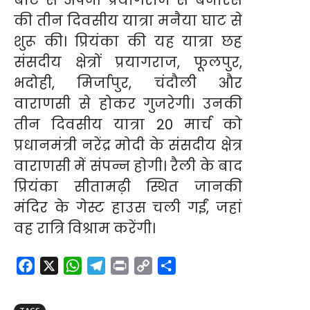
की तीन दिवसीय यात्रा मनैया घाट से
शुरू की। प्रियंका की यह यात्रा छह
संसदीय क्षेत्रों प्रयागराज, फूलपुर,
भदोही, मिर्जापुर, चंदौली और
वाराणसी से होकर गुजरेगी। उनकी
तीन दिवसीय यात्रा 20 मार्च को
प्रधानमंत्री नरेंद्र मोदी के संसदीय क्षेत्र
वाराणसी में संपन्न होगी। रैली के बाद
प्रियंका सीतामढ़ी स्थित जानकी
मंदिर के गेस्ट हाउस चली गईं, जहां
वह रात्रि विश्राम करेंगी।
F
X
W
T
P
C
S
a
h
e
r
o
h
c
a
l
i
p
a