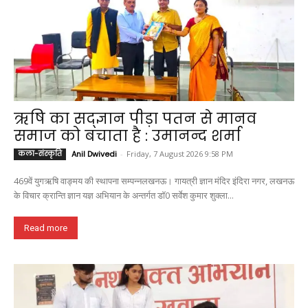
ऋषि का सद्ज्ञान पीड़ा पतन से मानव
समाज को बचाता है : उमानन्द शर्मा
कला-संस्कृति
Anil Dwivedi
-
Friday, 7 August 2026 9:58 PM
469वें युगऋषि वाङ्मय की स्थापना सम्पन्नलखनऊ। गायत्री ज्ञान मंदिर इंदिरा नगर, लखनऊ
के विचार क्रान्ति ज्ञान यज्ञ अभियान के अन्तर्गत डॉ0 सर्वेश कुमार शुक्ला...
Read more