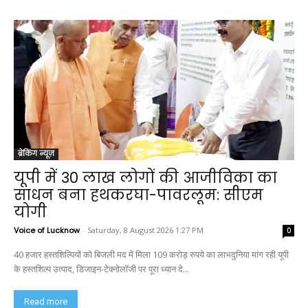
ब्रेकिंग न्यूज़
यूपी में 30 लाख लोगों की आजीविका का
साधन बना हथकरघा-पावरलूम: सीएम
योगी
Voice of Lucknow
-
Saturday, 8 August 2026 1:27 PM
0
40 हजार हस्तशिल्पियों को बिजली मद में मिला 109 करोड़ रुपये का लाभदुनिया मांग रही यूपी
के हस्तशिल्प उत्पाद, डिजाइन-टेक्नोलॉजी पर पूरा ध्यान दे...
Read more