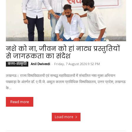
नशे को ना, जीवन को हां नाट्य प्रस्तुतियों
से जागरूकता का संदेश
कला-संस्कृति
Anil Dwivedi
-
Friday, 7 August 2026 9:52 PM
लखनऊ। राज्य विश्वविद्यालयों एवं सम्बद्ध महाविद्यालयों में संचालित नशा मुक्त अभियान
पखवाड़ा के अंतर्गत डॉ. ए.पी.जे. अब्दुल कलाम प्राविधिक विश्वविद्यालय, उत्तर प्रदेश, लखनऊ
के...
Read more
Load more