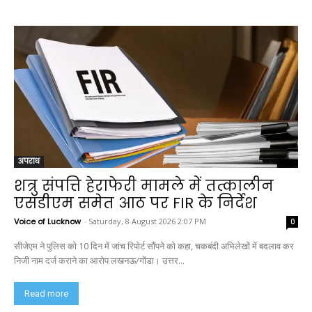
अपराध
शत्रु संपत्ति हेराफेरी मामले में तत्कालीन
एसडीएम समेत आठ पर FIR के निर्देश
Voice of Lucknow
-
Saturday, 8 August 2026 2:07 PM
0
सीजेएम ने पुलिस को 10 दिन में जांच रिपोर्ट सौंपने को कहा, चकबंदी अभिलेखों में बदलाव कर
निजी नाम दर्ज कराने का आरोप लखनऊ/गोंडा। उत्तर...
Read more