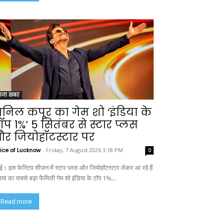
ाजा खबर
निल कपूर का गेम शो ‘इंडिया के
ॉप 1%’ 5 सितंबर से स्टार प्लस
र जियोहॉटस्टार पर
ice of Lucknow
-
Friday, 7 August 2026 3:18 PM
0
बई। इस फेस्टिव सीज़न में स्टार प्लस और जियोहॉटस्टार लेकर आ रहे हैं
िया का सबसे बड़ा फैमिली गेम शो इंडिया के टॉप 1%,...
Read more