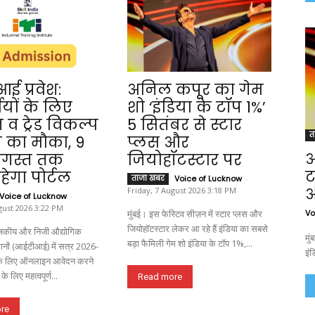
ई प्रवेश:
अनिल कपूर का गेम
थियों के लिए
शो ‘इंडिया के टॉप 1%’
न व ट्रेड विकल्प
5 सितंबर से स्टार
त
 का मौका, 9
प्लस और
अ
 अगस्त तक
जियोहॉटस्टार पर
ट
हेगा पोर्टल
ताजा खबर
Voice of Lucknow
-
औ
Friday, 7 August 2026 3:18 PM
Voice of Lucknow
-
gust 2026 3:22 PM
Vo
मुंबई। इस फेस्टिव सीज़न में स्टार प्लस और
जियोहॉटस्टार लेकर आ रहे हैं इंडिया का सबसे
कीय और निजी औद्योगिक
मुं
बड़ा फैमिली गेम शो इंडिया के टॉप 1%,...
्थानों (आईटीआई) में सत्र 2026-
इंड
 के लिए ऑनलाइन आवेदन करने
 के लिए महत्वपूर्ण...
Read more
re