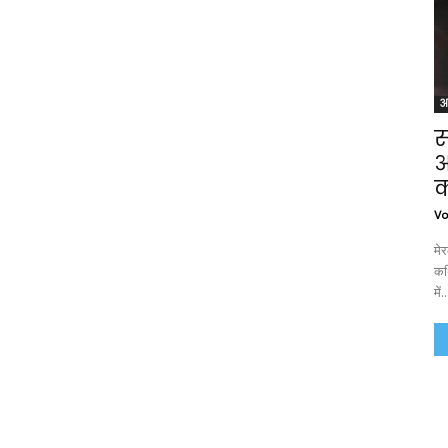
अ
स
आ
क
Vo
मे
कथ
में..