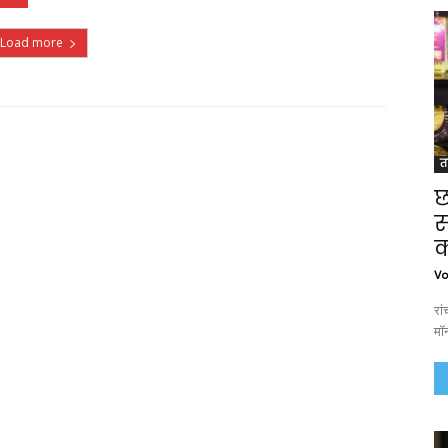
Load more
त
छ
स
क
Vo
रा
मॉन