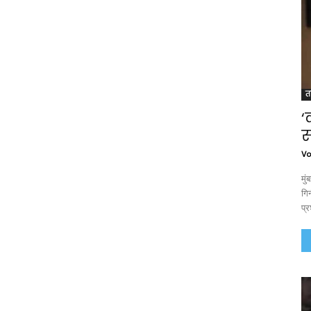
त
‘
स
Vo
मु
गिन
प्