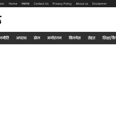
Join
Home
लखनऊ
Contact Us
Privacy Policy
About us
Disclaimer
जनीति
अपराध
खेल
मनोरंजन
बिज़नेस
सेहत
शिक्षा/क