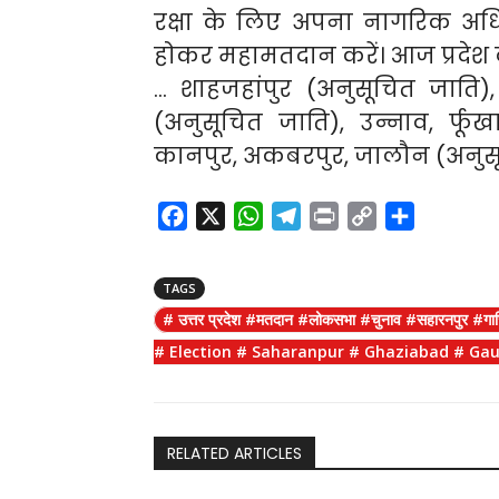
रक्षा के लिए अपना नागरिक अधि
होकर महामतदान करें। आज प्रदेश की
… शाहजहांपुर (अनुसूचित जाति),
(अनुसूचित जाति), उन्नाव, र्फू
कानपुर, अकबरपुर, जालौन (अनुसू
F
X
W
T
P
C
S
a
h
e
r
o
h
c
a
l
i
p
a
TAGS
e
t
e
n
y
r
# उत्तर प्रदेश #मतदान #लोकसभा #चुनाव #सहारनपुर 
b
s
g
t
L
e
# Election # Saharanpur # Ghaziabad # G
o
A
r
i
o
p
a
n
k
p
m
k
RELATED ARTICLES