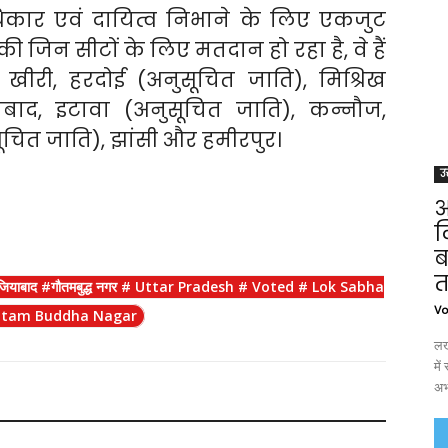
कार एवं दायित्व निभाने के लिए एकजुट
 जिन सीटों के लिए मतदान हो रहा है, वे हैं
 खीरी, हरदोई (अनुसूचित जाति), मिश्रिख
खाबाद, इटावा (अनुसूचित जाति), कन्नौज,
चित जाति), झांसी और हमीरपुर।
उत
आ
ल
ब
त
#गाजियाबाद #गौतमबुद्ध नगर # Uttar Pradesh # Voted # Lok Sabha
Vo
autam Buddha Nagar
लख
मे
अभ्