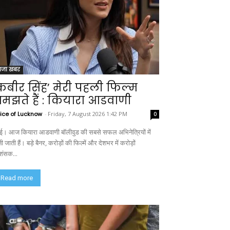
ाजा खबर
कबीर सिंह’ मेरी पहली फिल्म
मझते हैं : कियारा आडवाणी
ice of Lucknow
-
Friday, 7 August 2026 1:42 PM
0
ंबई। आज कियारा आडवाणी बॉलीवुड की सबसे सफल अभिनेत्रियों में
ी जाती हैं। बड़े बैनर, करोड़ों की फिल्में और देशभर में करोड़ों
रशंसक...
Read more