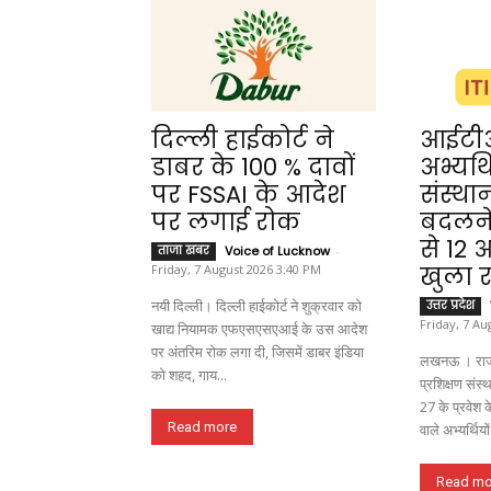
दिल्ली हाईकोर्ट ने
आईटीआ
डाबर के 100 % दावों
अभ्यर्
पर FSSAI के आदेश
संस्था
पर लगाई रोक
बदलने
से 12
ताजा खबर
Voice of Lucknow
-
Friday, 7 August 2026 3:40 PM
खुला र
नयी दिल्ली। दिल्ली हाईकोर्ट ने शुक्रवार को
उत्तर प्रदेश
Friday, 7 Au
खाद्य नियामक एफएसएसएआई के उस आदेश
पर अंतरिम रोक लगा दी, जिसमें डाबर इंडिया
लखनऊ । राज
को शहद, गाय...
प्रशिक्षण संस
27 के प्रवेश
Read more
वाले अभ्यर्थियों
Read mo