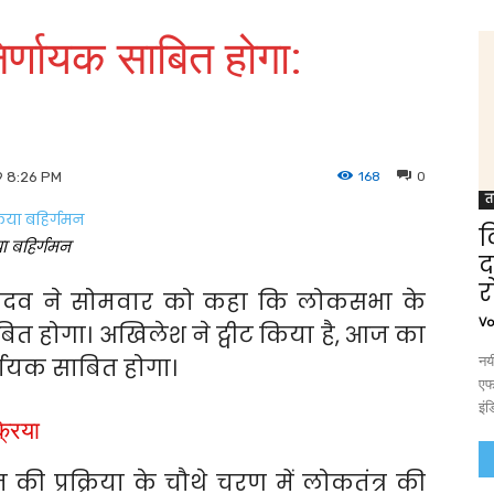
र्णायक साबित होगा:
168
0
9 8:26 PM
त
द
ा बहिर्गमन
द
र
यादव ने सोमवार को कहा कि लोकसभा के
Vo
ित होगा। अखिलेश ने ट्वीट किया है, आज का
नयी
णायक साबित होगा।
एफ
इं
्रिया
की प्रक्रिया के चौथे चरण में लोकतंत्र की