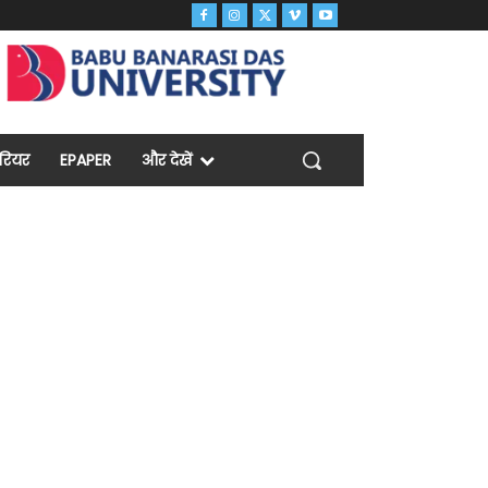
ैरियर
EPAPER
और देखें