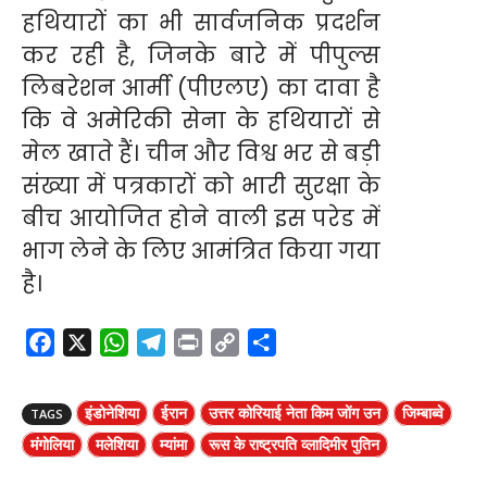
हथियारों का भी सार्वजनिक प्रदर्शन
कर रही है, जिनके बारे में पीपुल्स
लिबरेशन आर्मी (पीएलए) का दावा है
कि वे अमेरिकी सेना के हथियारों से
मेल खाते हैं। चीन और विश्व भर से बड़ी
संख्या में पत्रकारों को भारी सुरक्षा के
बीच आयोजित होने वाली इस परेड में
भाग लेने के लिए आमंत्रित किया गया
है।
F
X
W
T
P
C
S
a
h
e
r
o
h
c
a
l
i
p
a
इंडोनेशिया
ईरान
उत्तर कोरियाई नेता किम जोंग उन
जिम्बाब्वे
TAGS
e
t
e
n
y
r
मंगोलिया
मलेशिया
म्यांमा
रूस के राष्ट्रपति व्लादिमीर पुतिन
b
s
g
t
L
e
o
A
r
i