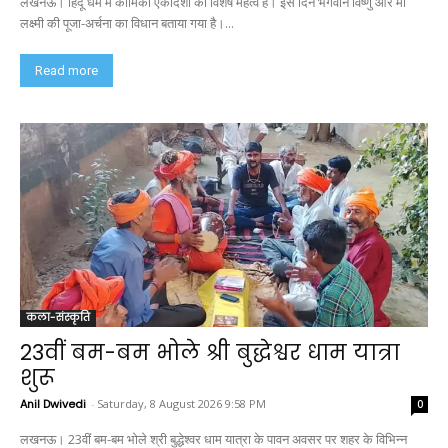
लखनऊ। हिंदू धर्म में कामिका एकादशी का विशेष महत्व है। इस दिन भगवान विष्णु और मां
लक्ष्मी की पूजा-अर्चना का विधान बताया गया है।...
Read more
कला-संस्कृति
23वीं बम-बम भोले श्री बुद्धेश्वर धाम यात्रा
शुरू
Anil Dwivedi
-
Saturday, 8 August 2026 9:58 PM
0
लखनऊ। 23वीं बम-बम भोले श्री बुद्धेश्वर धाम यात्रा के पावन अवसर पर शहर के विभिन्न