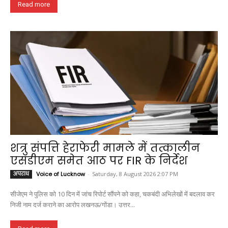
Read more
शत्रु संपत्ति हेराफेरी मामले में तत्कालीन
एसडीएम समेत आठ पर FIR के निर्देश
अपराध
Voice of Lucknow
-
Saturday, 8 August 2026 2:07 PM
सीजेएम ने पुलिस को 10 दिन में जांच रिपोर्ट सौंपने को कहा, चकबंदी अभिलेखों में बदलाव कर
निजी नाम दर्ज कराने का आरोप लखनऊ/गोंडा। उत्तर...