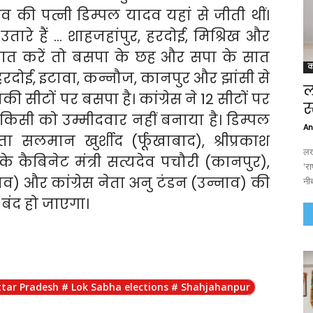
 की पत्नी डिम्पल यादव यहां से जीती थीं।
तारे हैं … शाहजहांपुर, हरदोई, मिश्रिख और
ात करें तो बसपा के छह और सपा के सात
क
ाव, हरदोई, इटावा, कन्नौज, कानपुर और झांसी से
ल
की सीटों पर बसपा है। कांग्रेस ने 12 सीटों पर
स
सने किसी को उम्मीदवार नहीं बनाया है। डिम्पल
An
ा सलमान खुर्शीद (र्फूखाबाद), श्रीप्रकाश
लख
े कैबिनेट मंत्री सत्यदेव पचौरी (कानपुर),
'र
व) और कांग्रेस नेता अनु टंडन (उन्नाव) की
नीब
बंद हो जाएगा।
र # Uttar Pradesh # Lok Sabha elections # Shahjahanpur