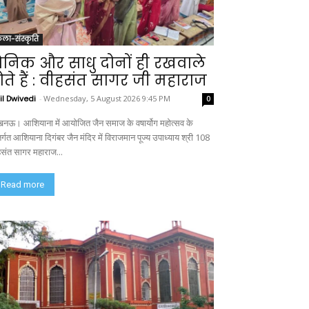
ला-संस्कृति
ैनिक और साधु दोनों ही रखवाले
ोते हैं : वीहसंत सागर जी महाराज
il Dwivedi
-
Wednesday, 5 August 2026 9:45 PM
0
नऊ। आशियाना में आयोजित जैन समाज के वषार्योग महोत्सव के
र्गत आशियाना दिगंबर जैन मंदिर में विराजमान पूज्य उपाध्याय श्री 108
हसंत सागर महाराज...
Read more