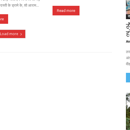
रदस्ती के ड्रामे के, शो आराम...
Read more
क
re
स
ह
Load more
An
लख
अंत
वी