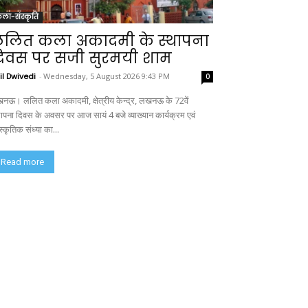
ला-संस्कृति
लित कला अकादमी के स्थापना
िवस पर सजी सुरमयी शाम
il Dwivedi
-
Wednesday, 5 August 2026 9:43 PM
0
नऊ। ललित कला अकादमी, क्षेत्रीय केन्द्र, लखनऊ के 72वें
थापना दिवस के अवसर पर आज सायं 4 बजे व्याख्यान कार्यक्रम एवं
स्कृतिक संध्या का...
Read more