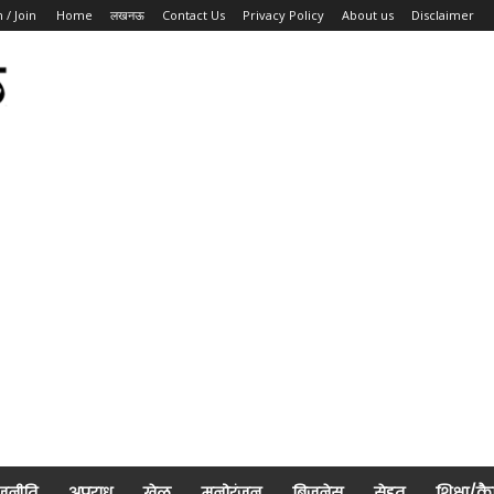
n / Join
Home
लखनऊ
Contact Us
Privacy Policy
About us
Disclaimer
जनीति
अपराध
खेल
मनोरंजन
बिज़नेस
सेहत
शिक्षा/क