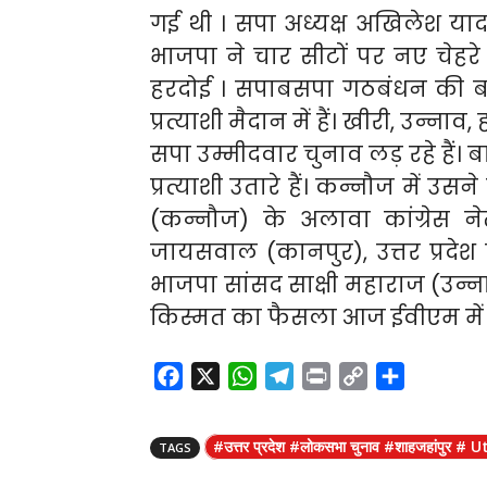
गई थी । सपा अध्यक्ष अखिलेश यादव
भाजपा ने चार सीटों पर नए चेहरे उ
हरदोई । सपाबसपा गठबंधन की ब
प्रत्याशी मैदान में हैं। खीरी, उन्न
सपा उम्मीदवार चुनाव लड़ रहे हैं। बा
प्रत्याशी उतारे हैं। कन्नौज में उ
(कन्नौज) के अलावा कांग्रेस नेत
जायसवाल (कानपुर), उत्तर प्रदेश क
भाजपा सांसद साक्षी महाराज (उन्ना
किस्मत का फैसला आज ईवीएम में 
F
X
W
T
P
C
S
a
h
e
r
o
h
c
a
l
i
p
a
#उत्तर प्रदेश #लोकसभा चुनाव #शाहजहांपु
TAGS
e
t
e
n
y
r