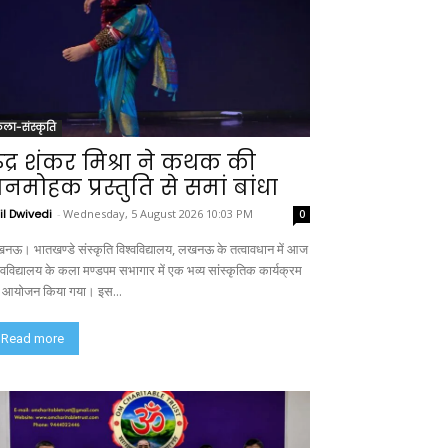
ला-संस्कृति
ुद्र शंकर मिश्रा ने कथक की
नमोहक प्रस्तुति से समां बांधा
il Dwivedi
-
Wednesday, 5 August 2026 10:03 PM
0
नऊ। भातखण्डे संस्कृति विश्वविद्यालय, लखनऊ के तत्वावधान में आज
श्वविद्यालय के कला मण्डपम सभागार में एक भव्य सांस्कृतिक कार्यक्रम
 आयोजन किया गया। इस...
Read more