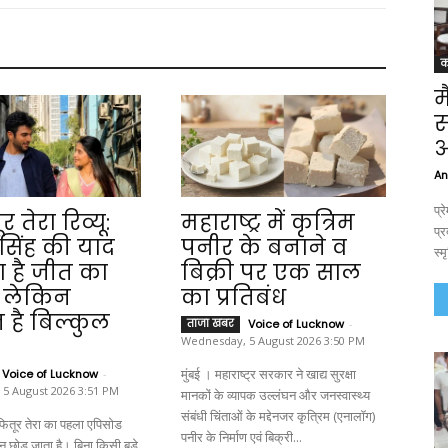
क
म
स
अ
An
प्
र तेरा रिव्यू:
महाराष्ट्र में कृत्रिम
प्र
सिंह की याद
पनीर के बनाने व
स्म
ा है जीत का
बिक्री पर एक साल
, लेकिन
का प्रतिबंध
 है बिल्कुल
ताजा खबर
Voice of Lucknow
-
Wednesday, 5 August 2026 3:50 PM
मुंबई । महाराष्ट्र सरकार ने खाद्य सुरक्षा
Voice of Lucknow
-
5 August 2026 3:51 PM
मानकों के व्यापक उल्लंघन और जनस्वास्थ्य
संबंधी चिंताओं के मद्देनजर कृत्रिम (एनालॉग)
पनीर के निर्माण एवं बिक्री...
ान छोड़ जाता है। बिना किसी बड़े