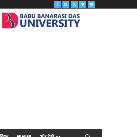
ैरियर
EPAPER
और देखें