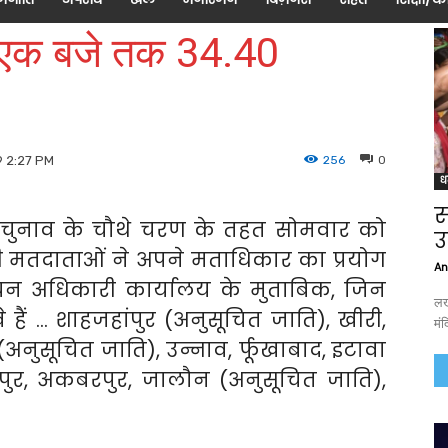
हर एक बजे तक 34.40
256
0
9 2:27 PM
ध
स
भा चुनाव के चौथे चरण के तहत सोमवार को
उ
मतदाताओं ने अपने मताधिकार का प्रयोग
An
र्वाचन अधिकारी कार्यालय के मुताबिक, जिन
लख
 हैं … शाहजहांपुर (अनुसूचित जाति), खीरी,
मंद
अनुसूचित जाति), उन्नाव, र्फूखाबाद, इटावा
पुर, अकबरपुर, जालौन (अनुसूचित जाति),