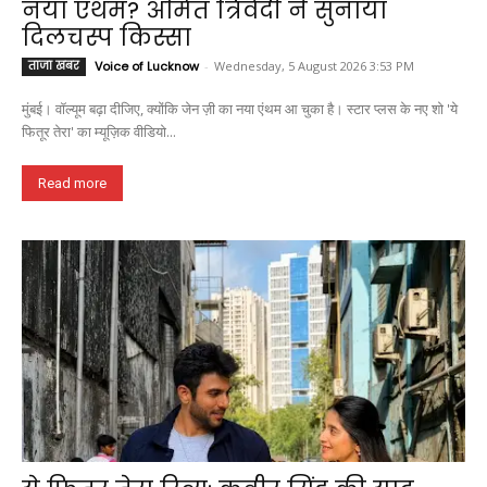
नया एंथम? अमित त्रिवेदी ने सुनाया
दिलचस्प किस्सा
ताजा खबर
Voice of Lucknow
-
Wednesday, 5 August 2026 3:53 PM
मुंबई। वॉल्यूम बढ़ा दीजिए, क्योंकि जेन ज़ी का नया एंथम आ चुका है। स्टार प्लस के नए शो 'ये
फितूर तेरा' का म्यूज़िक वीडियो...
Read more