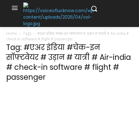
Home
Tags
#एअर इंडिया #चेक-इन सॉफ्टवेयर # उड़ान # यात्री # Air-india #
check-in software # flight # passenger
Tag: #एअर इंडिया #चेक-इन
सॉफ्टवेयर # उड़ान # यात्री # Air-india
# check-in software # flight #
passenger