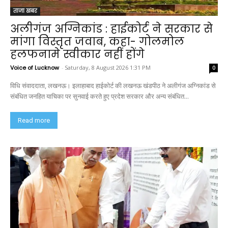
ताजा खबर
अलीगंज अग्निकांड : हाईकोर्ट ने सरकार से
मांगा विस्तृत जवाब, कहा- गोलमोल
हलफनामे स्वीकार नहीं होंगे
Voice of Lucknow
-
Saturday, 8 August 2026 1:31 PM
0
विधि संवाददाता, लखनऊ। इलाहाबाद हाईकोर्ट की लखनऊ खंडपीठ ने अलीगंज अग्निकांड से
संबंधित जनहित याचिका पर सुनवाई करते हुए प्रदेश सरकार और अन्य संबंधित...
Read more