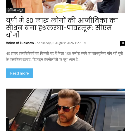
ब्रेकिंग न्यूज़
यूपी में 30 लाख लोगों की आजीविका का
साधन बना हथकरघा-पावरलूम: सीएम
योगी
Voice of Lucknow
-
Saturday, 8 August 2026 1:27 PM
0
40 हजार हस्तशिल्पियों को बिजली मद में मिला 109 करोड़ रुपये का लाभदुनिया मांग रही यूपी
के हस्तशिल्प उत्पाद, डिजाइन-टेक्नोलॉजी पर पूरा ध्यान दे...
Read more