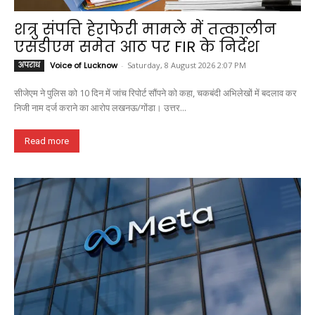
शत्रु संपत्ति हेराफेरी मामले में तत्कालीन
एसडीएम समेत आठ पर FIR के निर्देश
अपराध
Voice of Lucknow
-
Saturday, 8 August 2026 2:07 PM
सीजेएम ने पुलिस को 10 दिन में जांच रिपोर्ट सौंपने को कहा, चकबंदी अभिलेखों में बदलाव कर
निजी नाम दर्ज कराने का आरोप लखनऊ/गोंडा। उत्तर...
Read more