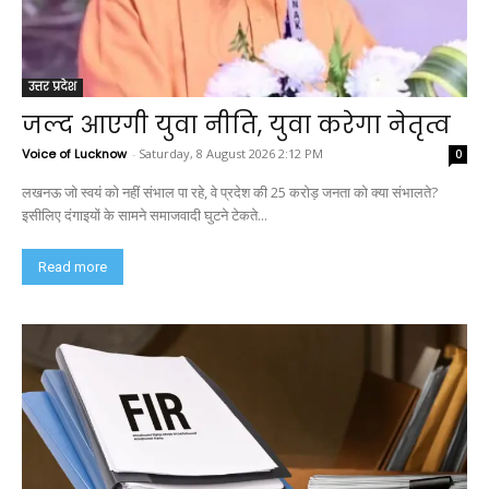
उत्तर प्रदेश
जल्द आएगी युवा नीति, युवा करेगा नेतृत्व
Voice of Lucknow
-
Saturday, 8 August 2026 2:12 PM
0
लखनऊ जो स्वयं को नहीं संभाल पा रहे, वे प्रदेश की 25 करोड़ जनता को क्या संभालते?
इसीलिए दंगाइयों के सामने समाजवादी घुटने टेकते...
Read more