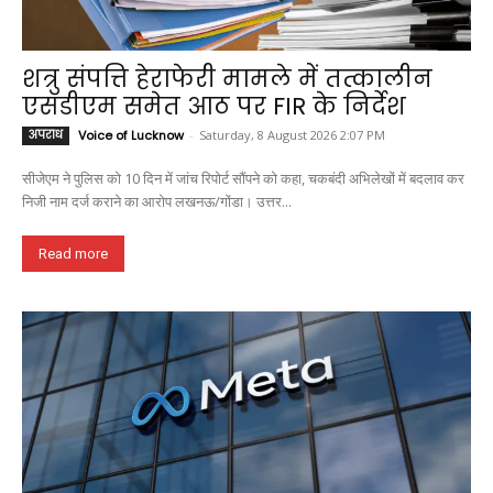
शत्रु संपत्ति हेराफेरी मामले में तत्कालीन
एसडीएम समेत आठ पर FIR के निर्देश
अपराध
Voice of Lucknow
-
Saturday, 8 August 2026 2:07 PM
सीजेएम ने पुलिस को 10 दिन में जांच रिपोर्ट सौंपने को कहा, चकबंदी अभिलेखों में बदलाव कर
निजी नाम दर्ज कराने का आरोप लखनऊ/गोंडा। उत्तर...
Read more