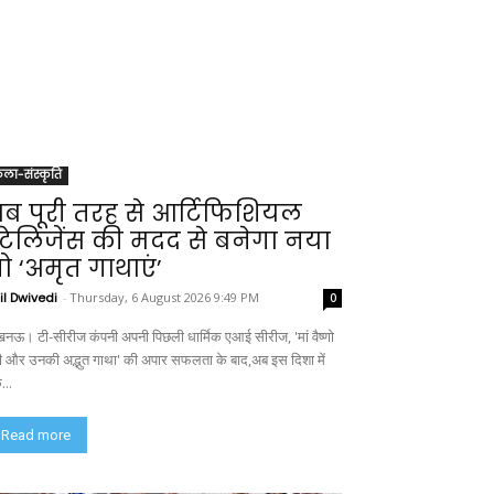
ला-संस्कृति
ब पूरी तरह से आर्टिफिशियल
ंटेलिजेंस की मदद से बनेगा नया
ो ‘अमृत गाथाएं’
il Dwivedi
-
Thursday, 6 August 2026 9:49 PM
0
नऊ। टी-सीरीज कंपनी अपनी पिछली धार्मिक एआई सीरीज, 'मां वैष्णो
वी और उनकी अद्भुत गाथा' की अपार सफलता के बाद,अब इस दिशा में
...
Read more