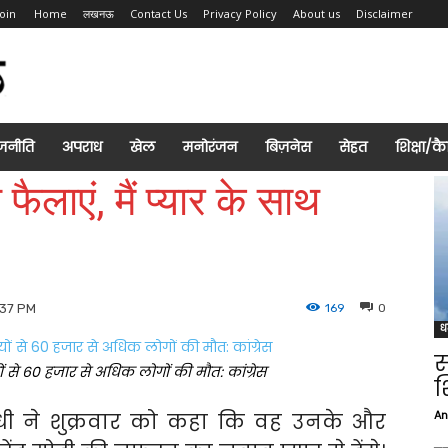
Join
Home
लखनऊ
Contact Us
Privacy Policy
About us
Disclaimer
जनीति
अपराध
खेल
मनोरंजन
बिज़नेस
सेहत
शिक्षा/क
लाएं, मैं प्यार के साथ
169
0
:37 PM
ध
स
ियों से 60 हजार से अधिक लोगों की मौत: कांग्रेस
श
An
गांधी ने शुक्रवार को कहा कि वह उनके और