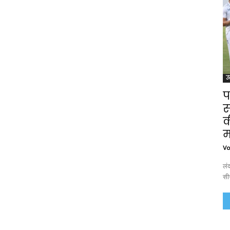
उत
प
स
क
म
Vo
लंद
सीर