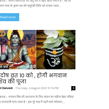
नऊ। सावन शिवरात्रि का हिंदू धर्म में बेहद खास स्थान है। यह पर्व
ावण मास के कृष्ण पक्ष की चतुर्दशी तिथि को मनाया जाता...
Read more
र्म-कर्म
्रदोष व्रत 10 को , होगी भगवान
िव की पूजा
il Dwivedi
-
Thursday, 6 August 2026 10:16 PM
0
नऊ। भगवान शिव की आराधना के लिए सावन का महीना बेहद पवित्र
 फलदायी माना जाता है। इस पूरे माह में पड़ने वाले सोमवार,...