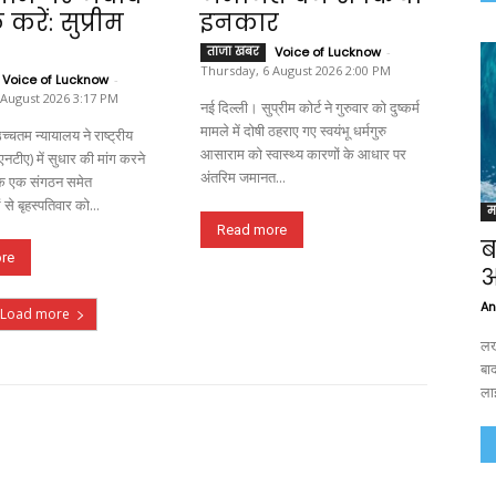
करें: सुप्रीम
इनकार
ताजा खबर
Voice of Lucknow
-
Thursday, 6 August 2026 2:00 PM
Voice of Lucknow
-
 August 2026 3:17 PM
नई दिल्ली। सुप्रीम कोर्ट ने गुरुवार को दुष्कर्म
मामले में दोषी ठहराए गए स्वयंभू धर्मगुरु
च्चतम न्यायालय ने राष्ट्रीय
आसाराम को स्वास्थ्य कारणों के आधार पर
 (एनटीए) में सुधार की मांग करने
अंतरिम जमानत...
ं के एक संगठन समेत
से बृहस्पतिवार को...
म
Read more
ब
re
आ
An
Load more
लख
बा
ला