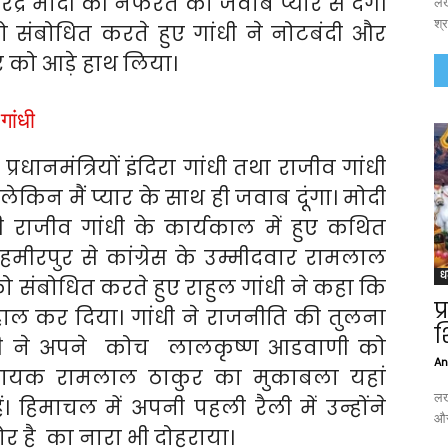
नरेंद्र मोदी की नफरत का जवाब प्यार से देंगे।
लख
श्र
को संबोधित करते हुए गांधी ने नोटबंदी और
 को आड़े हाथ लिया।
गांधी
प्रधानमंत्रियों इंदिरा गांधी तथा राजीव गांधी
किन मैं प्यार के साथ ही जवाब दूंगा। मोदी
्री राजीव गांधी के कार्यकाल में हुए कथित
हमीरपुर से कांग्रेस के उम्मीदवार रामलाल
ध
को संबोधित करते हुए राहुल गांधी ने कहा कि
प
हाल कर दिया। गांधी ने राजनीति की तुलना
श
ोदी ने अपने कोच लालकृष्ण आडवाणी को
An
िधायक रामलाल ठाकुर का मुकाबला यहां
लख
। हिमाचल में अपनी पहली रैली में उन्होंने
और
ोर है का नारा भी दोहराया।