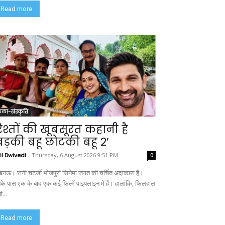
Read more
ला-संस्कृति
िश्तों की खूबसूरत कहानी है
बड़की बहू छोटकी बहू 2’
il Dwivedi
-
Thursday, 6 August 2026 9:51 PM
0
नऊ। रानी चटर्जी भोजपुरी सिनेमा जगत की चर्चित अदाकारा हैं।
के पास एक के बाद एक कई फिल्में पाइपलाइन में हैं। हालांकि, फिलहाल
ी...
Read more