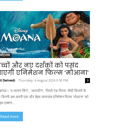
नोरंजन
च्चों और नए दर्शकों को पसंद
एगी एनिमेशन फिल्म ‘मोआना’
il Dwivedi
-
Thursday, 6 August 2026 9:50 PM
0
नऊ। 'द लायन किंग', 'अलादीन', 'लिलो एंड स्टिच' जैसी फिल्मों के
द डिज्नी अब अपनी एक और बेहद कामयाब एनिमेशन फिल्म 'मोआना' को
इव-एक्शन...
Read more