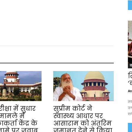
क
र
‘
An
लख
क्षा में सुधार
सुप्रीम कोर्ट ने
उन
रान
े मामले में
स्वास्थ्य आधार पर
र्ता केंद्र के
आसाराम को अंतरिम
मे पर जवाब
जमानत देने से किया