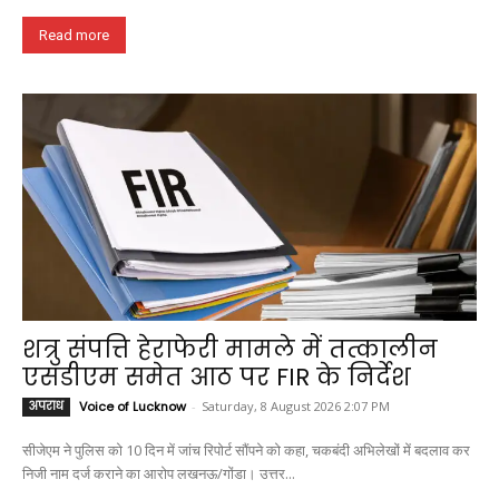
Read more
शत्रु संपत्ति हेराफेरी मामले में तत्कालीन
एसडीएम समेत आठ पर FIR के निर्देश
अपराध
Voice of Lucknow
-
Saturday, 8 August 2026 2:07 PM
सीजेएम ने पुलिस को 10 दिन में जांच रिपोर्ट सौंपने को कहा, चकबंदी अभिलेखों में बदलाव कर
निजी नाम दर्ज कराने का आरोप लखनऊ/गोंडा। उत्तर...