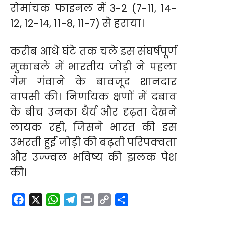
रोमांचक फाइनल में 3-2 (7-11, 14-
12, 12-14, 11-8, 11-7) से हराया।
करीब आधे घंटे तक चले इस संघर्षपूर्ण
मुकाबले में भारतीय जोड़ी ने पहला
गेम गंवाने के बावजूद शानदार
वापसी की। निर्णायक क्षणों में दबाव
के बीच उनका धैर्य और दृढ़ता देखने
लायक रही, जिसने भारत की इस
उभरती हुई जोड़ी की बढ़ती परिपक्वता
और उज्ज्वल भविष्य की झलक पेश
की।
F
X
W
T
P
C
S
a
h
e
r
o
h
c
a
l
i
p
a