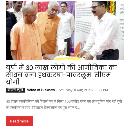
यूपी में 30 लाख लोगों की आजीविका का
साधन बना हथकरघा-पावरलूम: सीएम
योगी
ब्रेकिंग न्यूज़
Voice of Lucknow
-
Saturday, 8 August 2026 1:27 PM
40 हजार हस्तशिल्पियों को बिजली मद में मिला 109 करोड़ रुपये का लाभदुनिया मांग रही यूपी
के हस्तशिल्प उत्पाद, डिजाइन-टेक्नोलॉजी पर पूरा ध्यान दे...
Read more