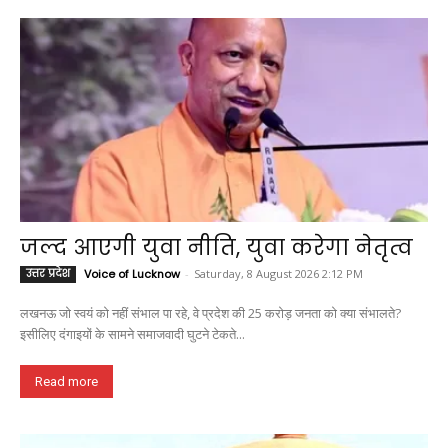
o
p
a
n
k
p
m
k
जल्द आएगी युवा नीति, युवा करेगा नेतृत्व
उत्तर प्रदेश
Voice of Lucknow
-
Saturday, 8 August 2026 2:12 PM
लखनऊ जो स्वयं को नहीं संभाल पा रहे, वे प्रदेश की 25 करोड़ जनता को क्या संभालते?
इसीलिए दंगाइयों के सामने समाजवादी घुटने टेकते...
Read more