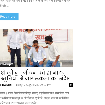
ेजन प्राइम पर दिखाई गई। इसमें चिकित्सालय यानी हॉस्पिटल में होने
ी छोटी...
Read more
ला-संस्कृति
शे को ना, जीवन को हां नाट्य
्रस्तुतियों से जागरूकता का संदेश
il Dwivedi
-
Friday, 7 August 2026 9:52 PM
0
ऊ। राज्य विश्वविद्यालयों एवं सम्बद्ध महाविद्यालयों में संचालित नशा
क्त अभियान पखवाड़ा के अंतर्गत डॉ. ए.पी.जे. अब्दुल कलाम प्राविधिक
्वविद्यालय, उत्तर प्रदेश, लखनऊ के...