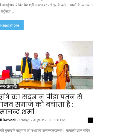
ी मानतुंगाचार्य विरचित श्री भक्ताम्बर स्तोत्र के 48 गाथाओं के व्याख्यान
श्रृंखला...
Read more
ला-संस्कृति
षि का सद्ज्ञान पीड़ा पतन से
ानव समाज को बचाता है :
मानन्द शर्मा
il Dwivedi
-
Friday, 7 August 2026 9:58 PM
0
9वें युगऋषि वाङ्मय की स्थापना सम्पन्नलखनऊ। गायत्री ज्ञान मंदिर