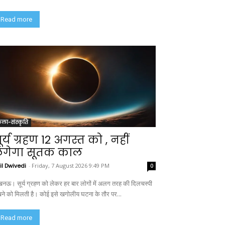
Read more
ला-संस्कृति
ूर्य ग्रहण 12 अगस्त को , नहीं
गेगा सूतक काल
il Dwivedi
-
Friday, 7 August 2026 9:49 PM
0
नऊ। सूर्य ग्रहण को लेकर हर बार लोगों में अलग तरह की दिलचस्पी
खने को मिलती है। कोई इसे खगोलीय घटना के तौर पर...
Read more