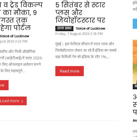
इं
न व ट्रेड विकल्प
5 सितंबर से स्टार
सर्
 का मौका, 9
प्लस और
 अगस्त तक
जियोहॉटस्टार पर
हेगा पोर्टल
ताजा खबर
Voice of Lucknow
-
Friday, 7 August 2026 3:18 PM
Voice of Lucknow
-
gust 2026 3:22 PM
मुंबई। इस फेस्टिव सीज़न में स्टार प्लस और
जियोहॉटस्टार लेकर आ रहे हैं इंडिया का सबसे
कीय और निजी औद्योगिक
बड़ा फैमिली गेम शो इंडिया के टॉप 1%,...
्थानों (आईटीआई) में सत्र 2026-
 के लिए ऑनलाइन आवेदन करने
 के लिए महत्वपूर्ण...
Read more
re
म
अ
Load more
स
प
An
लख