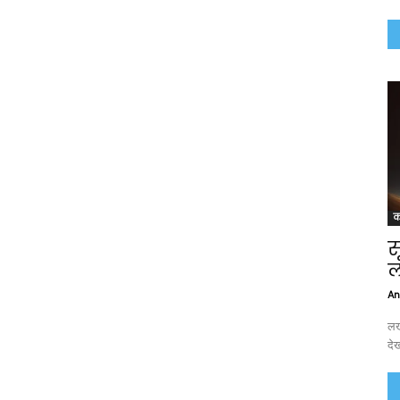
क
स
ल
An
लख
दे