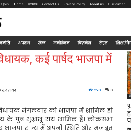
 / Join
Home
लखनऊ
Contact Us
Privacy Policy
About us
Disclaimer
जनीति
अपराध
खेल
मनोरंजन
बिज़नेस
सेहत
शिक्षा/क
िधायक, कई पार्षद भाजपा में
298
0
9 6:47 PM
ध
श
 विधायक मंगलवार को भाजपा में शामिल हो
ह
के पुत्र शुभ्रांशू राय शामिल हैं। लोकसभा
प
 बाद भाजपा राज्य में अपनी स्थिति और मजबूत
An