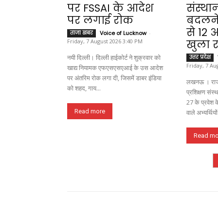
पर FSSAI के आदेश
संस्था
पर लगाई रोक
बदलने
से 12
ताजा खबर
Voice of Lucknow
-
Friday, 7 August 2026 3:40 PM
खुला र
नयी दिल्ली। दिल्ली हाईकोर्ट ने शुक्रवार को
उत्तर प्रदेश
Friday, 7 Au
खाद्य नियामक एफएसएसएआई के उस आदेश
पर अंतरिम रोक लगा दी, जिसमें डाबर इंडिया
लखनऊ । राज
को शहद, गाय...
प्रशिक्षण संस
27 के प्रवेश
Read more
वाले अभ्यर्थियों
Read mo