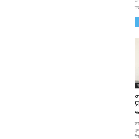
अम
वाल
क
न
प
An
लखन
मु
विश