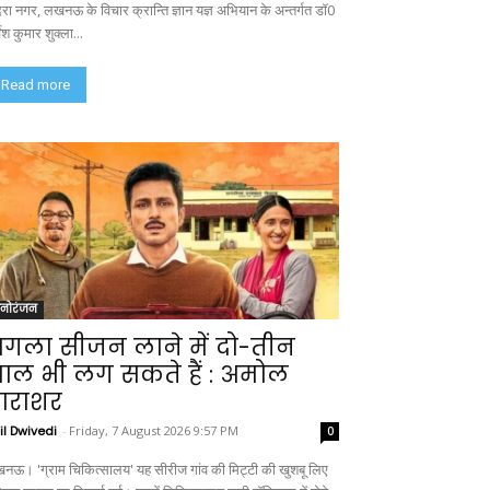
दिरा नगर, लखनऊ के विचार क्रान्ति ज्ञान यज्ञ अभियान के अन्तर्गत डॉ0
वेश कुमार शुक्ला...
Read more
नोरंजन
गला सीजन लाने में दो-तीन
ाल भी लग सकते हैं : अमोल
ाराशर
il Dwivedi
-
Friday, 7 August 2026 9:57 PM
0
नऊ। 'ग्राम चिकित्सालय' यह सीरीज गांव की मिट्टी की खुशबू लिए