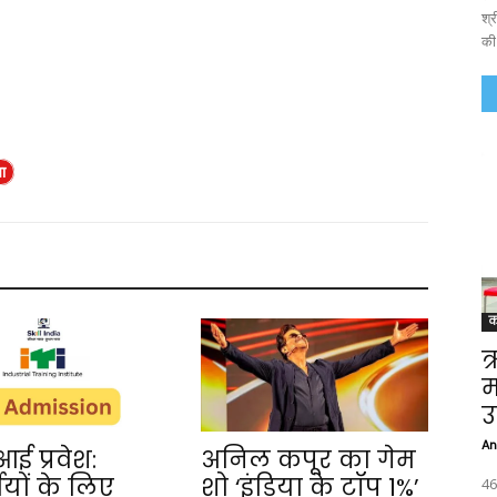
श्र
की 
ा
क
ऋ
म
उ
An
ई प्रवेश:
अनिल कपूर का गेम
थियों के लिए
शो ‘इंडिया के टॉप 1%’
46