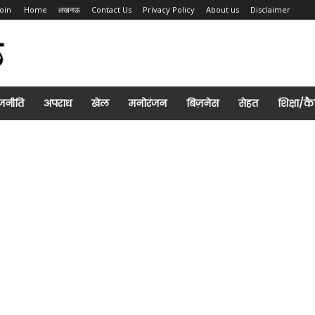
Join
Home
लखनऊ
Contact Us
Privacy Policy
About us
Disclaimer
जनीति
अपराध
खेल
मनोरंजन
बिज़नेस
सेहत
शिक्षा/क