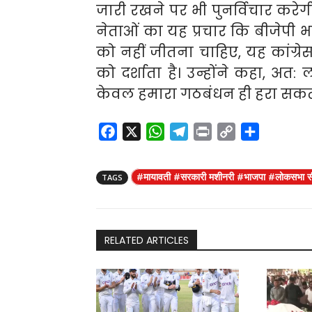
जारी रखने पर भी पुनर्विचार करेगी।
नेताओं का यह प्रचार कि बीजेपी
को नहीं जीतना चाहिए, यह कांग्रेस 
को दर्शाता है। उन्होंने कहा, अत
केवल हमारा गठबंधन ही हरा सकता 
F
X
W
T
P
C
S
a
h
e
r
o
h
c
a
l
i
p
a
#मायावती #सरकारी मशीनरी #भाजपा #लोकसभा 
TAGS
e
t
e
n
y
r
b
s
g
t
L
e
o
A
r
i
o
p
a
n
RELATED ARTICLES
k
p
m
k