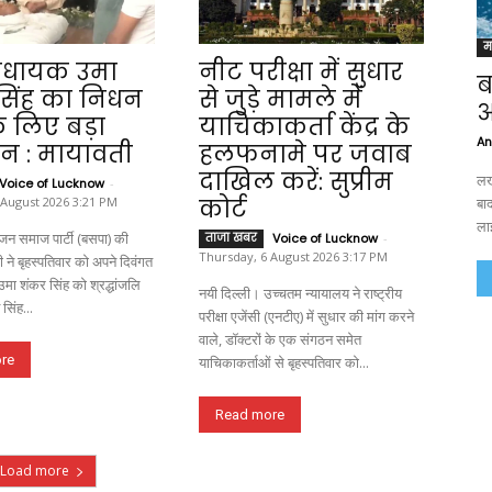
म
िधायक उमा
नीट परीक्षा में सुधार
ब
सिंह का निधन
से जुड़े मामले में
आ
के लिए बड़ा
याचिकाकर्ता केंद्र के
An
न : मायावती
हलफनामे पर जवाब
दाखिल करें: सुप्रीम
लख
Voice of Lucknow
-
बा
 August 2026 3:21 PM
कोर्ट
ला
 समाज पार्टी (बसपा) की
ताजा खबर
Voice of Lucknow
-
Thursday, 6 August 2026 3:17 PM
ी ने बृहस्पतिवार को अपने दिवंगत
उमा शंकर सिंह को श्रद्धांजलि
नयी दिल्ली। उच्चतम न्यायालय ने राष्ट्रीय
सिंह...
परीक्षा एजेंसी (एनटीए) में सुधार की मांग करने
वाले, डॉक्टरों के एक संगठन समेत
re
याचिकाकर्ताओं से बृहस्पतिवार को...
Read more
Load more