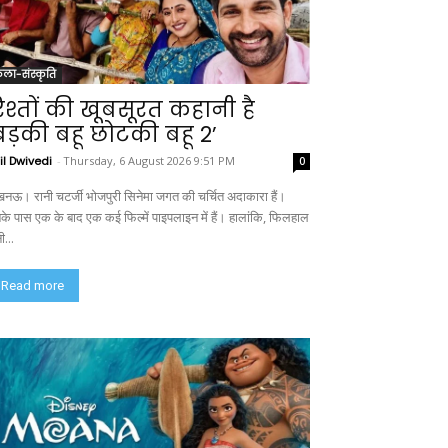
ला-संस्कृति
िश्तों की खूबसूरत कहानी है
बड़की बहू छोटकी बहू 2’
il Dwivedi
-
Thursday, 6 August 2026 9:51 PM
0
नऊ। रानी चटर्जी भोजपुरी सिनेमा जगत की चर्चित अदाकारा हैं।
के पास एक के बाद एक कई फिल्में पाइपलाइन में हैं। हालांकि, फिलहाल
ी...
Read more