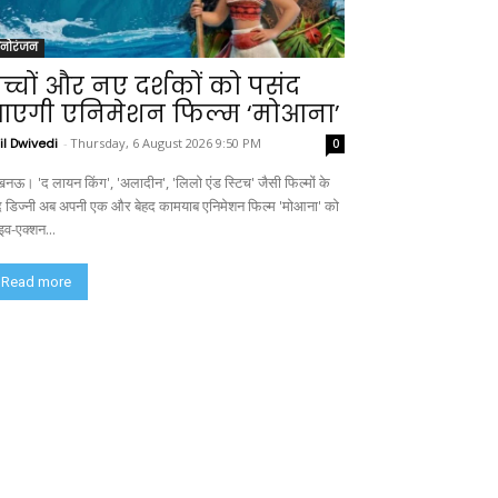
नोरंजन
च्चों और नए दर्शकों को पसंद
एगी एनिमेशन फिल्म ‘मोआना’
il Dwivedi
-
Thursday, 6 August 2026 9:50 PM
0
नऊ। 'द लायन किंग', 'अलादीन', 'लिलो एंड स्टिच' जैसी फिल्मों के
द डिज्नी अब अपनी एक और बेहद कामयाब एनिमेशन फिल्म 'मोआना' को
इव-एक्शन...
Read more