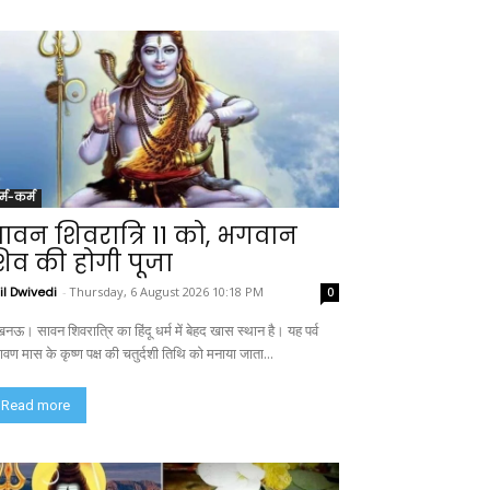
र्म-कर्म
ावन शिवरात्रि 11 को, भगवान
िव की होगी पूजा
il Dwivedi
-
Thursday, 6 August 2026 10:18 PM
0
नऊ। सावन शिवरात्रि का हिंदू धर्म में बेहद खास स्थान है। यह पर्व
ावण मास के कृष्ण पक्ष की चतुर्दशी तिथि को मनाया जाता...
Read more