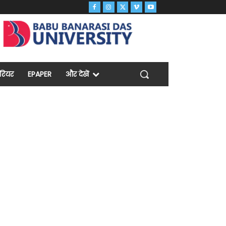
ैरियर
EPAPER
और देखें