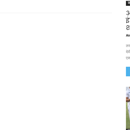
क
अ
इ
श
An
लख
दे
एक