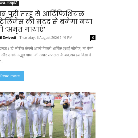
ला-संस्कृति
ब पूरी तरह से आर्टिफिशियल
ंटेलिजेंस की मदद से बनेगा नया
ो ‘अमृत गाथाएं’
il Dwivedi
-
Thursday, 6 August 2026 9:49 PM
0
नऊ। टी-सीरीज कंपनी अपनी पिछली धार्मिक एआई सीरीज, 'मां वैष्णो
वी और उनकी अद्भुत गाथा' की अपार सफलता के बाद,अब इस दिशा में
...
Read more