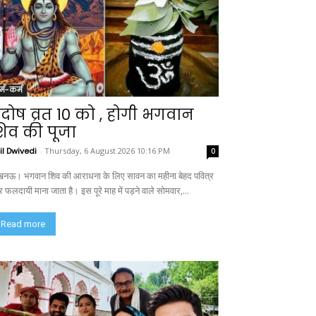
र्म-कर्म
्रदोष व्रत 10 को , होगी भगवान
िव की पूजा
il Dwivedi
-
Thursday, 6 August 2026 10:16 PM
0
नऊ। भगवान शिव की आराधना के लिए सावन का महीना बेहद पवित्र
 फलदायी माना जाता है। इस पूरे माह में पड़ने वाले सोमवार,...
Read more