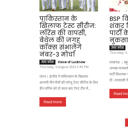
पाकिस्तान के
BSP व
खिलाफ टेस्ट सीरीज:
शंकर 
लॉरेंस की वापसी,
पार्टी 
बेथेल की जगह
नुकसा
कॉक्स संभालेंगे
उत्तर प्रदेश
नंबर-3 मोर्चा
Thursday, 6
लखनऊ । बहुजन
उत्तर प्रदेश
Voice of Lucknow
-
Thursday, 6 August 2026 3:45 PM
अध्यक्ष मायावत
पार्टी विधायक 
लंदन। इंग्लैंड ने पाकिस्तान के खिलाफ
दी।मायावती ने 
आगामी तीन मैचों की घरेलू टेस्ट सीरीज के लिए
डैन लॉरेंस को दो साल बाद टेस्ट टीम में...
Read mo
Read more