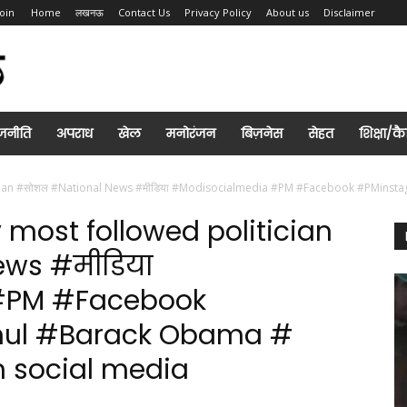
Join
Home
लखनऊ
Contact Us
Privacy Policy
About us
Disclaimer
जनीति
अपराध
खेल
मनोरंजन
बिज़नेस
सेहत
शिक्षा/क
tician #सोशल #National News #मीडिया #Modisocialmedia #PM #Facebook #PMinsta
 most followed politician
ws #मीडिया
#PM #Facebook
ul #Barack Obama #
in social media