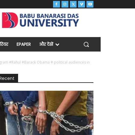
ैरियर
EPAPER
और देखें
gram #Rahul #Barack Obama # political audiences in
Recent