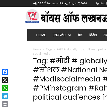
C
35.3
Lucknow
Friday, August 7, 2026
Sign in / 
HOME
उत्तर प्रदेश
देश
विदेश
रा
Home
Tags
#मोदी # globally most followed poli
social media
Tag: #मोदी # globally
#सोशल #National Ne
#Modisocialmedia 
Facebook
#PMinstagram #Rah
X
WhatsApp
political audiences 
Telegram