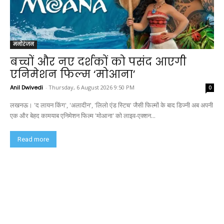
मनोरंजन
बच्चों और नए दर्शकों को पसंद आएगी
एनिमेशन फिल्म ‘मोआना’
Anil Dwivedi
-
Thursday, 6 August 2026 9:50 PM
0
लखनऊ। 'द लायन किंग', 'अलादीन', 'लिलो एंड स्टिच' जैसी फिल्मों के बाद डिज्नी अब अपनी
एक और बेहद कामयाब एनिमेशन फिल्म 'मोआना' को लाइव-एक्शन...
Read more