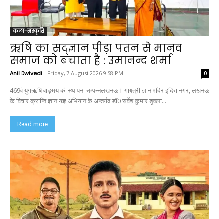
कला-संस्कृति
ऋषि का सद्ज्ञान पीड़ा पतन से मानव
समाज को बचाता है : उमानन्द शर्मा
Anil Dwivedi
-
Friday, 7 August 2026 9:58 PM
0
469वें युगऋषि वाङ्मय की स्थापना सम्पन्नलखनऊ। गायत्री ज्ञान मंदिर इंदिरा नगर, लखनऊ
के विचार क्रान्ति ज्ञान यज्ञ अभियान के अन्तर्गत डॉ0 सर्वेश कुमार शुक्ला...
Read more