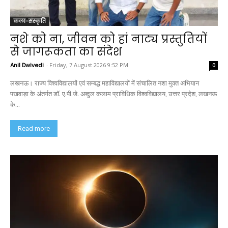
कला-संस्कृति
नशे को ना, जीवन को हां नाट्य प्रस्तुतियों
से जागरूकता का संदेश
Anil Dwivedi
-
Friday, 7 August 2026 9:52 PM
0
लखनऊ। राज्य विश्वविद्यालयों एवं सम्बद्ध महाविद्यालयों में संचालित नशा मुक्त अभियान
पखवाड़ा के अंतर्गत डॉ. ए.पी.जे. अब्दुल कलाम प्राविधिक विश्वविद्यालय, उत्तर प्रदेश, लखनऊ
के...
Read more