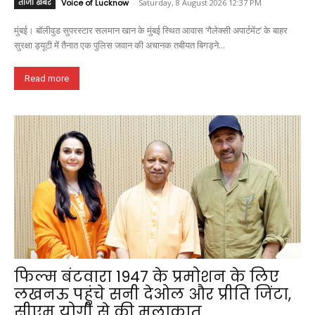
ताजा खबर
Voice of Lucknow
-
Saturday, 8 August 2026 12:37 PM
मुंबई। बॉलीवुड सुपरस्टार सलमान खान के मुंबई स्थित आवास ‘गैलेक्सी अपार्टमेंट’ के बाहर
सुरक्षा ड्यूटी में तैनात एक पुलिस जवान की अचानक तबीयत बिगड़ने...
Read more
फिल्म बंटवारा 1947 के प्रमोशन के लिए
लखनऊ पहुंचे सनी देओल और प्रीति जिंटा,
सीएम योगी से की मुलाकात