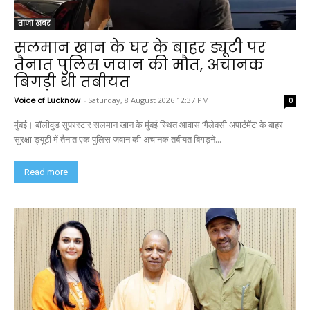
ताजा खबर
सलमान खान के घर के बाहर ड्यूटी पर
तैनात पुलिस जवान की मौत, अचानक
बिगड़ी थी तबीयत
Voice of Lucknow
-
Saturday, 8 August 2026 12:37 PM
0
मुंबई। बॉलीवुड सुपरस्टार सलमान खान के मुंबई स्थित आवास ‘गैलेक्सी अपार्टमेंट’ के बाहर
सुरक्षा ड्यूटी में तैनात एक पुलिस जवान की अचानक तबीयत बिगड़ने...
Read more