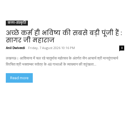
कला-संस्कृति
अच्छे कर्म ही भविष्य की सबसे बड़ी पूंजी हैं :
सागर जी महाराज
Anil Dwivedi
-
Friday, 7 August 2026 10:16 PM
0
लखनऊ। आशियाना में चल रहे चातुर्मास महोत्सव के अंतर्गत जैन आचार्य श्री मानतुंगाचार्य
विरचित श्री भक्ताम्बर स्तोत्र के 48 गाथाओं के व्याख्यान की श्रृंखला...
Read more