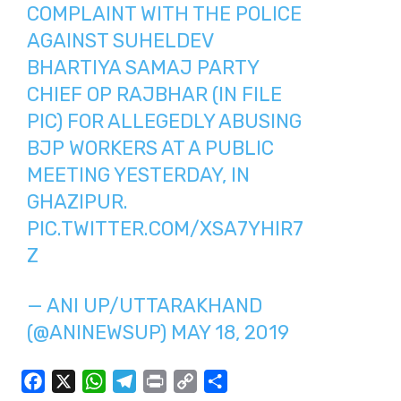
COMPLAINT WITH THE POLICE
AGAINST SUHELDEV
BHARTIYA SAMAJ PARTY
CHIEF OP RAJBHAR (IN FILE
PIC) FOR ALLEGEDLY ABUSING
BJP WORKERS AT A PUBLIC
MEETING YESTERDAY, IN
GHAZIPUR.
PIC.TWITTER.COM/XSA7YHIR7
Z
— ANI UP/UTTARAKHAND
(@ANINEWSUP)
MAY 18, 2019
F
X
W
T
P
C
S