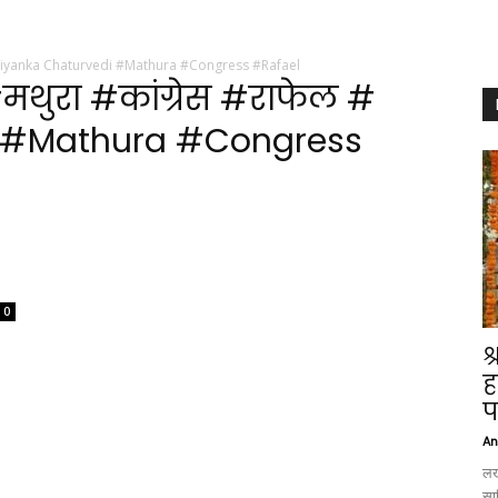
फेल # Priyanka Chaturvedi #Mathura #Congress #Rafael
ी #मथुरा #कांग्रेस #राफेल #
i #Mathura #Congress
0
श
ह
प
An
लख
साह