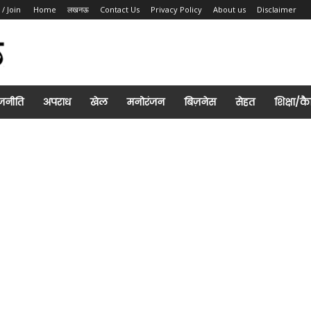
 / Join
Home
लखनऊ
Contact Us
Privacy Policy
About us
Disclaimer
जनीति
अपराध
खेल
मनोरंजन
बिज़नेस
सेहत
शिक्षा/क