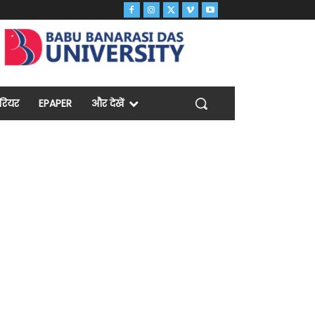
ैरियर
EPAPER
और देखें