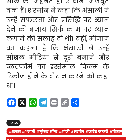
साल की मेहनत है। ए दोनों मजबूत
बच्चे हैं। शरमीन ने कहा कि भंसाली ने
उन्हें सफलता और प्रसिद्धि पर ध्यान
देने की बजाय सिर्फ काम पर ध्यान
लगाने की सलाह दी थी। वहीं, मीजान
का कहना है कि भंसाली ने उन्हें
सोशल मीडिया से दूरी बनाने और
प्लेटफॉर्म का इस्तेमाल फिल्म के
रिलीज होने के दौरान करने को कहा
था।
F
X
W
T
P
C
S
a
h
e
r
o
h
c
a
l
i
p
a
TAGS
e
t
e
n
y
r
#मलाल #भंसाली #ट्रेलर लॉन्च #भांजी #शरमीन #जावेद जाफरी #मीजान
b
s
g
t
L
e