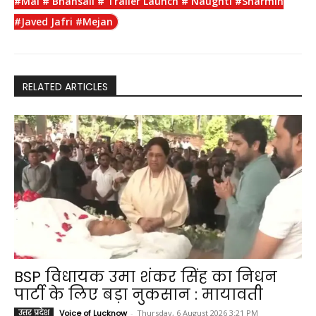
#Mal # Bhansali # Trailer Launch # Naughti #Sharmin
o
A
r
i
#Javed Jafri #Mejan
o
p
a
n
k
p
m
k
RELATED ARTICLES
BSP विधायक उमा शंकर सिंह का निधन
पार्टी के लिए बड़ा नुकसान : मायावती
उत्तर प्रदेश
Voice of Lucknow
-
Thursday, 6 August 2026 3:21 PM