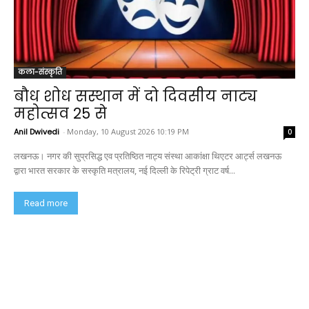
कला-संस्कृति
बौध शोध सस्थान में दो दिवसीय नाट्य
महोत्सव 25 से
Anil Dwivedi
-
Monday, 10 August 2026 10:19 PM
0
लखनऊ। नगर की सुप्रसिद्ध एव प्रतिष्ठित नाट्य संस्था आकांक्षा थिएटर आर्ट्स लखनऊ
द्वारा भारत सरकार के सस्कृति मत्रालय, नई दिल्ली के रिपेट्री ग्राट वर्ष...
Read more