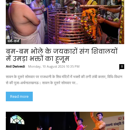
धर्म-कर्म
बम-बम भोले के जयकारों संग शिवालयों
में उमड़ा भक्तों का हुजूम
Anil Dwivedi
-
Monday, 10 August 2026 10:35 PM
0
सावन के दूसरे सोमवार पर राजधानी के शिव मंदिरों में भक्तों की लगी लंबी कतार, विधि-विधान
से की पूजा-अर्चनालखनऊ। सावन के दूसरे सोमवार पर...
Read more