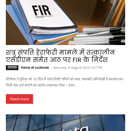
शत्रु संपत्ति हेराफेरी मामले में तत्कालीन
एसडीएम समेत आठ पर FIR के निर्देश
अपराध
Voice of Lucknow
-
Saturday, 8 August 2026 2:07 PM
सीजेएम ने पुलिस को 10 दिन में जांच रिपोर्ट सौंपने को कहा, चकबंदी अभिलेखों में बदलाव कर
निजी नाम दर्ज कराने का आरोप लखनऊ/गोंडा। उत्तर...
Read more