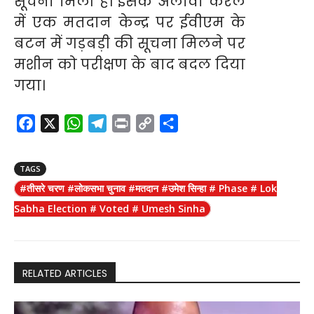
सूचना मिली है। इसके अलावा केरल
में एक मतदान केन्द्र पर ईवीएम के
बटन में गड़बड़ी की सूचना मिलने पर
मशीन को परीक्षण के बाद बदल दिया
गया।
F
X
W
T
P
C
S
a
h
e
r
o
h
c
a
l
i
p
a
TAGS
e
t
e
n
y
r
#तीसरे चरण #लोकसभा चुनाव #मतदान #उमेश सिन्हा # Phase # Lok
b
s
g
t
L
e
Sabha Election # Voted # Umesh Sinha
o
A
r
i
o
p
a
n
k
p
m
k
RELATED ARTICLES