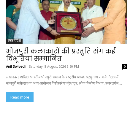
उत्तर प्रदेश
भोजपुरी कलाकारों की प्रस्तुति संग कई
विभूतियां सम्मानित
Anil Dwivedi
-
Saturday, 8 August 2026 9:50 PM
0
लखनऊ। अखिल भारतीय भोजपुरी समाज के राष्ट्रीय अध्यक्ष प्रभुनाथ राय के नेतृत्व में
भोजपुरी महोत्सव का भव्य आयोजन विश्वेश्वरैया प्रेक्षागृह, लोक निर्माण विभाग, हजरतगंज,...
Read more